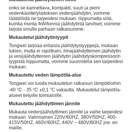
onko se kannettava, kompakti, suuri ja pieni
vedenkäsittelylaitoksen vedenjäähdytin, voimme
räätälöidä ne tarpeidesi mukaan. riippumatta siitä,
kuinka monta /kW/tonnia jäähdytintä tarvitset, voimme
tarjota sinulle parhaan ratkaisumme.
Mukautetut jäähdytintyypit
Tongwei tarjoaa erilaisia ​​jäähdytystyyppejä, mukaan
lukien, mutta ei rajoittuen, ilmajäähdytteinen jäähdytin
ja vesijäähdytteinen jäähdytin jäähdytyskompressorin
tyypistä riippumatta, voimme suunnitella sen tarpeidesi
mukaan.
Mukautettu veden lämpötila-alue
Tongwei voi luoda mukautetun ratkaisun lämpötiloihin
-40 ℃ - 35 ℃ ±0,1 °C vakautta. Mukautetut lämpötila-
alueet tietyille toimialoille.
Mukautettu jäähdyttimen jännite
Mukauta vedenjäähdyttimen jännite ja vaihe tarpeidesi
mukaan. Valinnainen 220V/60HZ, 380V/50HZ, 400-
415V/50HZ, 460V/60HZ, 440V ~ 480V/60HZ jne. eri
maille.