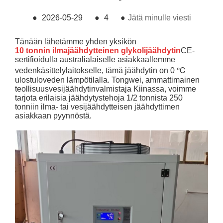
●
2026-05-29
●
4
●
Jätä minulle viesti
Tänään lähetämme yhden yksikön
10 tonnin ilmajäähdytteinen glykolijäähdytin
CE-
sertifioidulla australialaiselle asiakkaallemme
vedenkäsittelylaitokselle, tämä jäähdytin on 0 ℃
ulostuloveden lämpötilalla. Tongwei, ammattimainen
teollisuusvesijäähdytinvalmistaja Kiinassa, voimme
tarjota erilaisia ​​jäähdytystehoja 1/2 tonnista 250
tonniin ilma- tai vesijäähdytteisen jäähdyttimen
asiakkaan pyynnöstä.