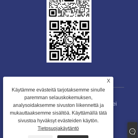
X
Käytämme evästeitä tarjotaksemme sinulle
paremman selauskokemuksen,
Copyright © 2023 Guangdong Tongwei
analysoidaksemme sivuston liikennettä ja
Machinery Co., Ltd. Kaikki oikeudet
mukauttaaksemme sisältöä. Käyttämällä tätä
pidätetään.
sivustoa hyväksyt evästeiden käytön.
Tietosuojakäytäntö
Links
Sitemap
RSS
XML
Tietosuojakäytäntö