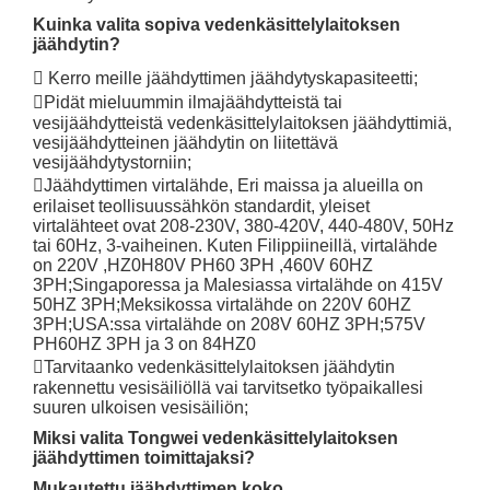
Kuinka valita sopiva vedenkäsittelylaitoksen
jäähdytin?
 Kerro meille jäähdyttimen jäähdytyskapasiteetti;
Pidät mieluummin ilmajäähdytteistä tai
vesijäähdytteistä vedenkäsittelylaitoksen jäähdyttimiä,
vesijäähdytteinen jäähdytin on liitettävä
vesijäähdytystorniin;
Jäähdyttimen virtalähde, Eri maissa ja alueilla on
erilaiset teollisuussähkön standardit, yleiset
virtalähteet ovat 208-230V, 380-420V, 440-480V, 50Hz
tai 60Hz, 3-vaiheinen. Kuten Filippiineillä, virtalähde
on 220V ,HZ0H80V PH60 3PH ,460V 60HZ
3PH;Singaporessa ja Malesiassa virtalähde on 415V
50HZ 3PH;Meksikossa virtalähde on 220V 60HZ
3PH;USA:ssa virtalähde on 208V 60HZ 3PH;575V
PH60HZ 3PH ja 3 on 84HZ0
Tarvitaanko vedenkäsittelylaitoksen jäähdytin
rakennettu vesisäiliöllä vai tarvitsetko työpaikallesi
suuren ulkoisen vesisäiliön;
Miksi valita Tongwei vedenkäsittelylaitoksen
jäähdyttimen toimittajaksi?
Mukautettu jäähdyttimen koko