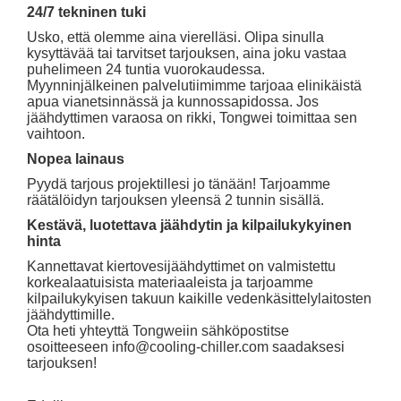
24/7 tekninen tuki
Usko, että olemme aina vierelläsi. Olipa sinulla
kysyttävää tai tarvitset tarjouksen, aina joku vastaa
puhelimeen 24 tuntia vuorokaudessa.
Myynninjälkeinen palvelutiimimme tarjoaa elinikäistä
apua vianetsinnässä ja kunnossapidossa. Jos
jäähdyttimen varaosa on rikki, Tongwei toimittaa sen
vaihtoon.
Nopea lainaus
Pyydä tarjous projektillesi jo tänään! Tarjoamme
räätälöidyn tarjouksen yleensä 2 tunnin sisällä.
Kestävä, luotettava jäähdytin ja kilpailukykyinen
hinta
Kannettavat kiertovesijäähdyttimet on valmistettu
korkealaatuisista materiaaleista ja tarjoamme
kilpailukykyisen takuun kaikille vedenkäsittelylaitosten
jäähdyttimille.
Ota heti yhteyttä Tongweiin sähköpostitse
osoitteeseen
info@cooling-chiller.com
saadaksesi
tarjouksen!