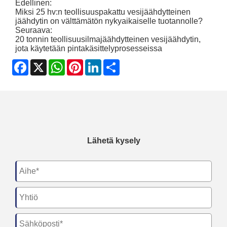
Edellinen:
Miksi 25 hv:n teollisuuspakattu vesijäähdytteinen
jäähdytin on välttämätön nykyaikaiselle tuotannolle?
Seuraava:
20 tonnin teollisuusilmajäähdytteinen vesijäähdytin,
jota käytetään pintakäsittelyprosesseissa
Facebook
X
WhatsApp
Pinterest
LinkedIn
Share
Lähetä kysely