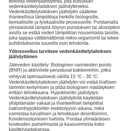
teollista vedenjäähdytintä, jota kutsutaan
vedenkäsittelylaitoksen jäähdyttimeksi.
Vedenkäsittelylaitoksen jäähdytin säätelee
ihanteellisia lämpötiloja herkille biologisille,
kemiallisille ja fysikaalisille prosesseille. Poistamalla
ylimääräistä lämpöä höyryn puristuksen tai absorption
avulla se estää veden lämpötilan nousemasta tasolle,
joka tappaa välttämättömät mikro-organismit tai tekee
puhdistuksesta suurelta osin tehotonta.
Ydinsovellus tarvitsee vedenkäsittelylaitoksen
jäähdyttimen
Jäteveden käsittely: Biologinen ravinteiden poisto
(BNR) ja aktiiviliete perustuvat bakteereihin, jotka
viihtyvät optimaalisesti välillä 15 ℃ - 30 ℃.
Vedenkäsittelylaitoksen jäähdytin voi estää liiallisen
lämmön kertymisen ja pitää biologisen mädätyksen
erittäin tehokkaana. Hypokloriitin jäähdytys:
Vedenkäsittelylaitoksen jäähdytintä käytetään
ylläpitämään vakaat ja ihanteelliset lämpötilat
natriumhypokloriitin elektrolyysin aikana, mikä
varmistaa turvallisen ja tehokkaan desinfioinnin.
Kondensoitumisen hallinta: Poistaa ylimääräisen
kosteuden paineilmasta ja kaasuvirroista koko
käsittelylaitoksessa.