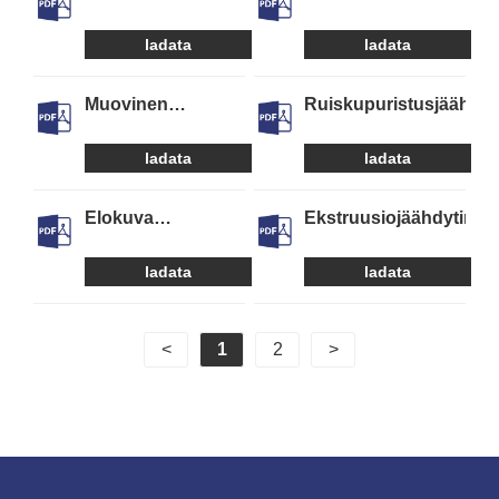
jäähdyttimet
ladata
ladata
Muovinen
Ruiskupuristusjäähdyt
prosessijäähdytysjäähdytin
ladata
ladata
Elokuva
Ekstruusiojäähdytin
Puhallusjäähdyttimet
ladata
ladata
<
1
2
>