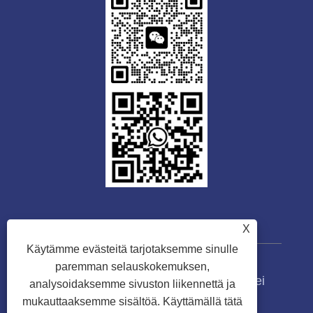
X
Käytämme evästeitä tarjotaksemme sinulle
paremman selauskokemuksen,
Copyright © 2023 Guangdong Tongwei
analysoidaksemme sivuston liikennettä ja
Machinery Co., Ltd. Kaikki oikeudet
mukauttaaksemme sisältöä. Käyttämällä tätä