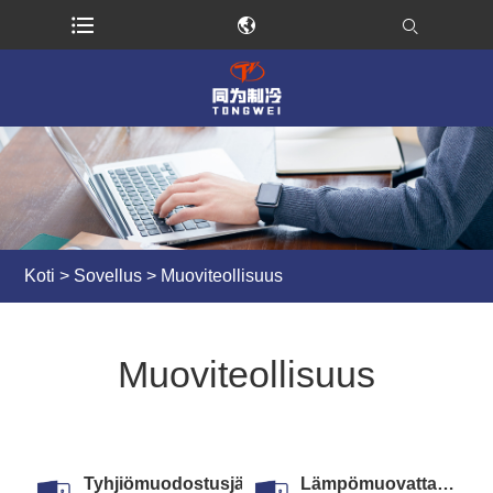
Koti
>
Sovellus
> Muoviteollisuus
Muoviteollisuus
Tyhjiömuodostusjäähdyttimet
Lämpömuovattavat