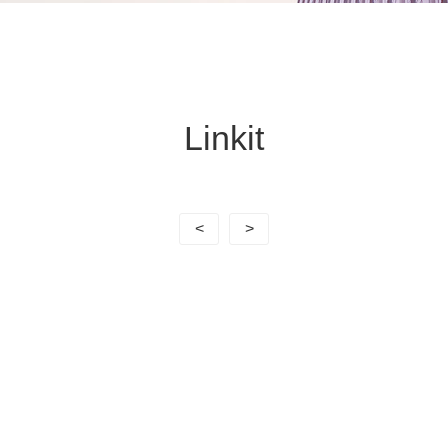
Linkit
<
>