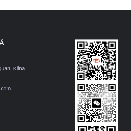
TÄ
uan, Kiina
r.com