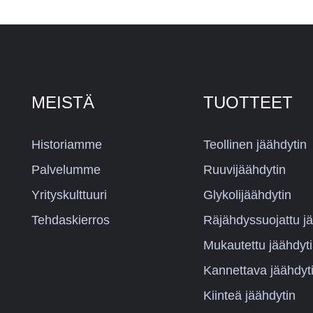
MEISTÄ
TUOTTEET
Historiamme
Teollinen jäähdytin
Palvelumme
Ruuvijäähdytin
Yrityskulttuuri
Glykolijäähdytin
Tehdaskierros
Räjähdyssuojattu jä
Mukautettu jäähdyt
Kannettava jäähdyt
Kiinteä jäähdytin