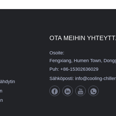
OTA MEIHIN YHTEYT
Osoite:
Fengxiang, Humen Town, Dongg
Puh:
+86-15302636029
Sähköposti:
info@cooling-chille
ähdytin
in
in