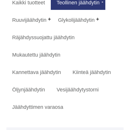
Kaikki tuotteet
Teollinen jäähdytin
Ruuvijäähdytin
Glykolijäähdytin
Räjähdyssuojattu jäähdytin
Mukautettu jäähdytin
Kannettava jäähdytin
Kiinteä jäähdytin
Öljynjäähdytin
Vesijäähdytystorni
Jäähdyttimen varaosa