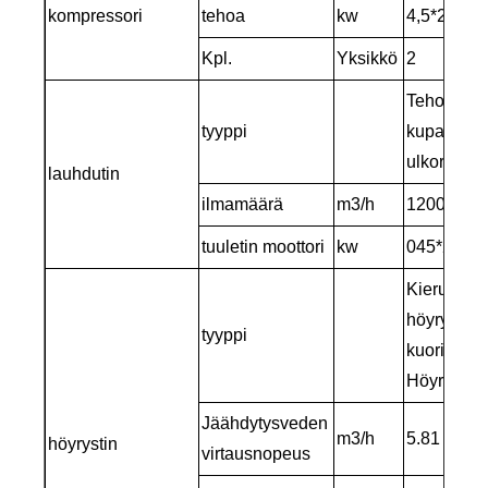
kompressori
tehoa
kw
4,5*2
Kpl.
Yksikkö
2
Tehokas al
tyyppi
kupariholk
ulkoroottor
lauhdutin
ilmamäärä
m3/h
12000
tuuletin moottori
kw
045*2
Kierukka v
höyrystim
tyyppi
kuori ja pu
Höyrystin
(
Jäähdytysveden
m3/h
5.81
höyrystin
virtausnopeus