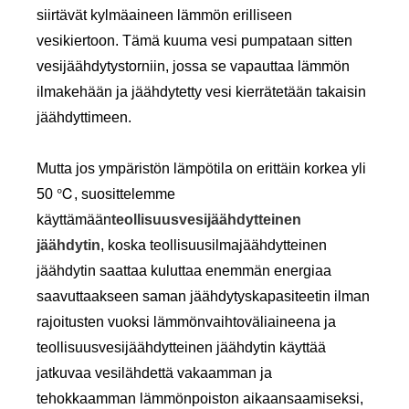
siirtävät kylmäaineen lämmön erilliseen
vesikiertoon. Tämä kuuma vesi pumpataan sitten
vesijäähdytystorniin, jossa se vapauttaa lämmön
ilmakehään ja jäähdytetty vesi kierrätetään takaisin
jäähdyttimeen.
Mutta jos ympäristön lämpötila on erittäin korkea yli
50 ℃, suosittelemme
käyttämään
teollisuusvesijäähdytteinen
jäähdytin
, koska teollisuusilmajäähdytteinen
jäähdytin saattaa kuluttaa enemmän energiaa
saavuttaakseen saman jäähdytyskapasiteetin ilman
rajoitusten vuoksi lämmönvaihtoväliaineena ja
teollisuusvesijäähdytteinen jäähdytin käyttää
jatkuvaa vesilähdettä vakaamman ja
tehokkaamman lämmönpoiston aikaansaamiseksi,