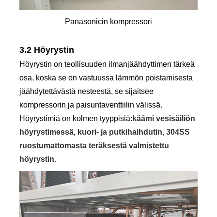
Panasonicin kompressori
3.2 Höyrystin
Höyrystin on teollisuuden ilmanjäähdyttimen tärkeä
osa, koska se on vastuussa lämmön poistamisesta
jäähdytettävästä nesteestä, se sijaitsee
kompressorin ja paisuntaventtiilin välissä.
Höyrystimiä on kolmen tyyppisiä:
käämi vesisäiliön
höyrystimessä, kuori- ja putkihaihdutin, 304SS
ruostumattomasta teräksestä valmistettu
höyrystin.