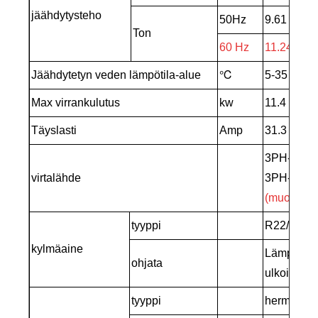
jäähdytysteho
50Hz
9.61
Ton
60 Hz
11.24
Jäähdytetyn veden lämpötila-alue
℃
5-35
Max virrankulutus
kw
11.4
Täyslasti
Amp
31.3
3PH-380
virtalähde
3PH-220-
(muokattu
tyyppi
R22/R407
kylmäaine
Lämpölaaje
ohjata
ulkoinen 
tyyppi
hermeettin