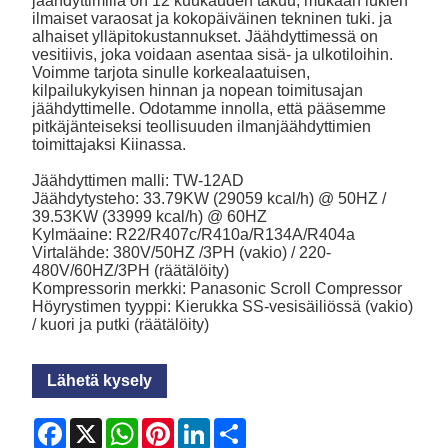
jäähdyttimillä on 12 kuukauden takuu, mukaan lukien
ilmaiset varaosat ja kokopäiväinen tekninen tuki. ja
alhaiset ylläpitokustannukset. Jäähdyttimessä on
vesitiivis, joka voidaan asentaa sisä- ja ulkotiloihin.
Voimme tarjota sinulle korkealaatuisen,
kilpailukykyisen hinnan ja nopean toimitusajan
jäähdyttimelle. Odotamme innolla, että pääsemme
pitkäjänteiseksi teollisuuden ilmanjäähdyttimien
toimittajaksi Kiinassa.
Jäähdyttimen malli: TW-12AD
Jäähdytysteho: 33.79KW (29059 kcal/h) @ 50HZ /
39.53KW (33999 kcal/h) @ 60HZ
Kylmäaine: R22/R407c/R410a/R134A/R404a
Virtalähde: 380V/50HZ /3PH (vakio) / 220-
480V/60HZ/3PH (räätälöity)
Kompressorin merkki: Panasonic Scroll Compressor
Höyrystimen tyyppi: Kierukka SS-vesisäiliössä (vakio)
/ kuori ja putki (räätälöity)
Lähetä kysely
Facebook
X
WhatsApp
Pinterest
LinkedIn
Share