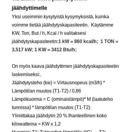
jäähdyttimelle
Yksi useimmin kysytyistä kysymyksistä, kuinka
voimme tietää jäähdytyskapasiteetin. Käytämme
KW, Ton, But / h, Kcal / h valitaksesi
jäähdytyskapasiteetin:
1 kW = 860 kcal/h; 1 TON =
3,517 kW; 1 KW = 3412 Btu/h;
On myös kaava jäähdyttimen jäähdytyskapasiteetin
laskemiseksi:.
Jäähdytysteho (kw) = Virtausnopeus (m3/h) *
Lämpötilan muutos (T1-T2) / 0,86
Lämpökuorma = C (ominaislämpö)* M (laatuteho
tunnissa) * lämpötilan muutos (T1-T2)
Ylimittakaa jäähdytin 20 % Ihanteellinen koko
kilowatteina = KW x 1,2