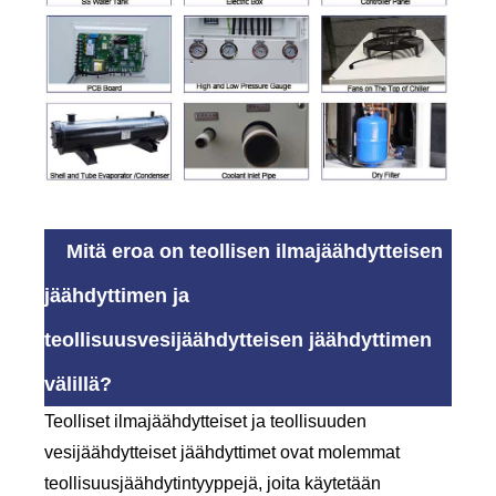
Mitä eroa on teollisen ilmajäähdytteisen
jäähdyttimen ja
teollisuusvesijäähdytteisen jäähdyttimen
välillä?
Teolliset ilmajäähdytteiset ja teollisuuden
vesijäähdytteiset jäähdyttimet ovat molemmat
teollisuusjäähdytintyyppejä, joita käytetään