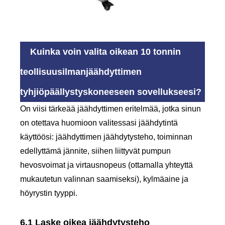
Kuinka voin valita oikean 10 tonnin
teollisuusilmanjäähdyttimen
tyhjiöpäällystyskoneeseen sovellukseesi?
On viisi tärkeää jäähdyttimen eritelmää, jotka sinun
on otettava huomioon valitessasi jäähdytintä
käyttöösi: jäähdyttimen jäähdytysteho, toiminnan
edellyttämä jännite, siihen liittyvät pumpun
hevosvoimat ja virtausnopeus (ottamalla yhteyttä
mukautetun valinnan saamiseksi), kylmäaine ja
höyrystin tyyppi.
6.1 Laske oikea jäähdytysteho