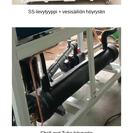
SS-levytyyppi + vesisäiliön höyrystin