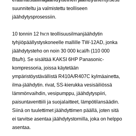
suunniteltu ja valmistettu teolliseen
jäähdytysprosessiin.
10 tonnin 12 hv:n teollisuusilmanjäähdytin
tyhjiöpäällystyskoneelle mallille TW-12AD, jonka
jäähdytysteho on noin 30 000 kcal/h (110 000
Btu/h). Se sisältää KAKSI 6HP Panasonic-
kompressoria, joissa käytetään
ympäristöystävällistä R410A/R407C kylmäainetta,
ilma-jäähdytin. rivat, SS-kierukka vesisäiliössä
lämmönvaihdin, vesipumppu, jäähdytyspiiri,
paisuntaventtiili ja suojalaitteet, lämpötilansäädin.
Siinä on tuulettimet jäähdyttimen päällä, joten sitä
ei tarvitse asentaa jäähdytystornilla, joka on helppo
asentaa.