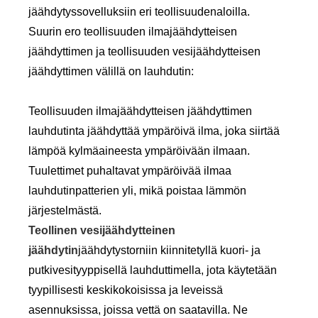
jäähdytyssovelluksiin eri teollisuudenaloilla.
Suurin ero teollisuuden ilmajäähdytteisen
jäähdyttimen ja teollisuuden vesijäähdytteisen
jäähdyttimen välillä on lauhdutin:
Teollisuuden ilmajäähdytteisen jäähdyttimen
lauhdutinta jäähdyttää ympäröivä ilma, joka siirtää
lämpöä kylmäaineesta ympäröivään ilmaan.
Tuulettimet puhaltavat ympäröivää ilmaa
lauhdutinpatterien yli, mikä poistaa lämmön
järjestelmästä.
Teollinen vesijäähdytteinen
jäähdytin
jäähdytystorniin kiinnitetyllä kuori- ja
putkivesityyppisellä lauhduttimella, jota käytetään
tyypillisesti keskikokoisissa ja leveissä
asennuksissa, joissa vettä on saatavilla. Ne