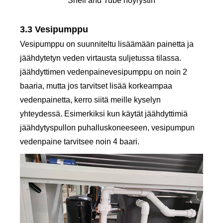
Shell and Tube höyrystin
3.3 Vesipumppu
Vesipumppu on suunniteltu lisäämään painetta ja
jäähdytetyn veden virtausta suljetussa tilassa.
jäähdyttimen vedenpainevesipumppu on noin 2
baaria, mutta jos tarvitset lisää korkeampaa
vedenpainetta, kerro siitä meille kyselyn
yhteydessä. Esimerkiksi kun käytät jäähdyttimiä
jäähdytyspullon puhalluskoneeseen, vesipumpun
vedenpaine tarvitsee noin 4 baari.