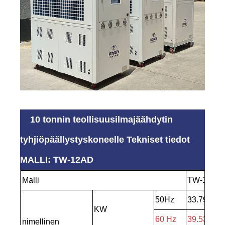
10 tonnin teollisuusilmajäähdytin
tyhjiöpäällystyskoneelle Tekniset tiedot
MALLI: TW-12AD
Malli
TW-12AD
50Hz
33.79
KW
60 Hz
39.53
nimellinen