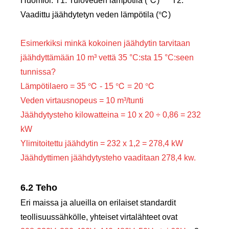
Huomioi: T1: Tuloveden lämpötila (℃) T2:
Vaadittu jäähdytetyn veden lämpötila (℃)
Esimerkiksi minkä kokoinen jäähdytin tarvitaan
jäähdyttämään 10 m³ vettä 35 °C:sta 15 °C:seen
tunnissa?
Lämpötilaero = 35 ℃ - 15 ℃ = 20 ℃
Veden virtausnopeus = 10 m³/tunti
Jäähdytysteho kilowatteina = 10 x 20 ÷ 0,86 = 232
kW
Ylimitoitettu jäähdytin = 232 x 1,2 = 278,4 kW
Jäähdyttimen jäähdytysteho vaaditaan 278,4 kw.
6.2 Teho
Eri maissa ja alueilla on erilaiset standardit
teollisuussähkölle, yhteiset virtalähteet ovat