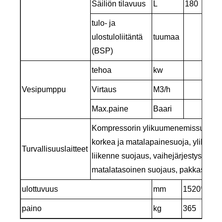
Säiliön tilavuus
L
180
tulo- ja
ulostuloliitäntä
tuumaa
2
(BSP)
tehoa
kw
1
Vesipumppu
Virtaus
M3/h
13
Max.paine
Baari
Kompressorin ylikuumenemissuoja, yl
korkea ja matalapainesuoja, ylikuu
Turvallisuuslaitteet
liikenne suojaus, vaihejärjestys/vaih
matalatasoinen suojaus, pakkassuoj
ulottuvuus
mm
1520*765*
paino
kg
365