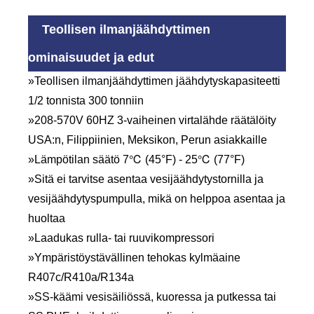
Teollisen ilmanjäähdyttimen
ominaisuudet ja edut
»Teollisen ilmanjäähdyttimen jäähdytyskapasiteetti
1/2 tonnista 300 tonniin
»208-570V 60HZ 3-vaiheinen virtalähde räätälöity
USA:n, Filippiinien, Meksikon, Perun asiakkaille
»Lämpötilan säätö 7℃ (45°F) - 25℃ (77°F)
»Sitä ei tarvitse asentaa vesijäähdytystornilla ja
vesijäähdytyspumpulla, mikä on helppoa asentaa ja
huoltaa
»Laadukas rulla- tai ruuvikompressori
»Ympäristöystävällinen tehokas kylmäaine
R407c/R410a/R134a
»SS-käämi vesisäiliössä, kuoressa ja putkessa tai