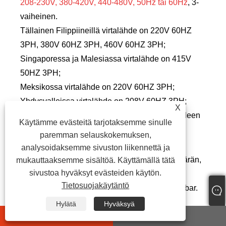
208-230V, 380-420V, 440-480V, 50Hz tai 60Hz
, 3-
vaiheinen.
Tällainen Filippiineillä virtalähde on 220V 60HZ
3PH, 380V 60HZ 3PH, 460V 60HZ 3PH;
Singaporessa ja Malesiassa virtalähde on 415V
50HZ 3PH;
Meksikossa virtalähde on 220V 60HZ 3PH;
Yhdysvalloissa virtalähde on 208V 60HZ 3PH;
X
575V 60HZ 3PH; 480V 60HZ 3PH ja niin edelleen
Käytämme evästeitä tarjotaksemme sinulle
paremman selauskokemuksen,
6.3 Vesipumppu
analysoidaksemme sivuston liikennettä ja
Kun päätät jäähdyttimen kapasiteetin/tonnimäärän,
mukauttaaksemme sisältöä. Käyttämällä tätä
sivustoa hyväksyt evästeiden käytön.
suosittelemme sinulle sopivaa pumppua
Tietosuojakäytäntö
kilowatteina, joka vakiovesipumppu on noin 2 bar.
Jos tarvitset lisää korkeaa vedenpainetta, ota
Hylätä
Hyväksyä
whatsapp
E-mail
meihin yhteyttä, kun kysyt.