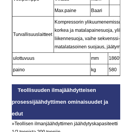
Max.paine
Baari
Kompressorin ylikuumenemissuoja, yl
korkea ja matalapainesuoja, ylikuu
Turvallisuuslaitteet
liikennesuoja, vaihe sekvenssi-/vaih
matalatasoinen suojaus, jäätymissuo
ulottuvuus
mm
1860*850*
paino
kg
580
Teollisuuden ilmajäähdytteisen
prosessijäähdyttimen ominaisuudet ja
edut
»Teollisen ilmanjäähdyttimen jäähdytyskapasiteetti
1/2 tonnista 200 tonniin