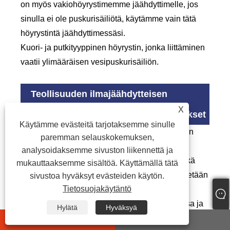
on myös vakiohöyrystimemme jäähdyttimelle, jos
sinulla ei ole puskurisäiliötä, käytämme vain tätä
höyrystintä jäähdyttimessäsi.
Kuori- ja putkityyppinen höyrystin, jonka liittäminen
vaatii ylimääräisen vesipuskurisäiliön.
Teollisuuden ilmajäähdytteisen
X
prosessijäähdyttimen teolliset sovellukset
Käytämme evästeitä tarjotaksemme sinulle
Teollisuuden ilmaprosessin jäähdytin on erittäin
paremman selauskokemuksen,
suosittu jäähdytysjärjestelmä, joka voi tarjota
analysoidaksemme sivuston liikennettä ja
tasaisia ​​ja luotettavia vesijäähdytyslähteitä sekä
mukauttaaksemme sisältöä. Käyttämällä tätä
teolliseen että kaupalliseen käyttöön, jota käytetään
sivustoa hyväksyt evästeiden käytön.
Tietosuojakäytäntö
myös laajasti muoviteollisuudessa,
elintarviketeollisuudessa, kemianteollisuudessa ja
Hylätä
Hyväksyä
muussa teollisuudessa.
whatsapp
E-mail