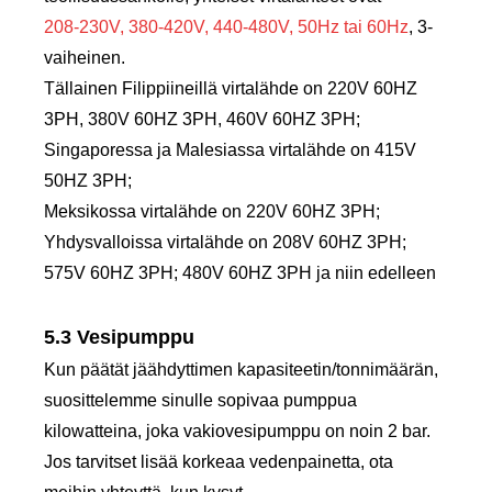
208-230V, 380-420V, 440-480V, 50Hz tai 60Hz
, 3-
vaiheinen.
Tällainen Filippiineillä virtalähde on 220V 60HZ
3PH, 380V 60HZ 3PH, 460V 60HZ 3PH;
Singaporessa ja Malesiassa virtalähde on 415V
50HZ 3PH;
Meksikossa virtalähde on 220V 60HZ 3PH;
Yhdysvalloissa virtalähde on 208V 60HZ 3PH;
575V 60HZ 3PH; 480V 60HZ 3PH ja niin edelleen
5.3 Vesipumppu
Kun päätät jäähdyttimen kapasiteetin/tonnimäärän,
suosittelemme sinulle sopivaa pumppua
kilowatteina, joka vakiovesipumppu on noin 2 bar.
Jos tarvitset lisää korkeaa vedenpainetta, ota