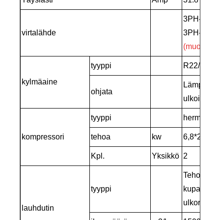
3PH-380
virtalähde
3PH-220-
(muokattu
tyyppi
R22/R407
kylmäaine
Lämpölaaje
ohjata
ulkoinen 
tyyppi
hermeettin
kompressori
tehoa
kw
6,8*2
Kpl.
Yksikkö
2
Tehokas al
tyyppi
kupariholk
ulkoroottor
lauhdutin