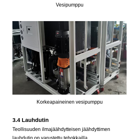
Vesipumppu
Korkeapaineinen vesipumppu
3.4 Lauhdutin
Teollisuuden ilmajäähdytteisen jäähdyttimen
lauhdutin on varustettu tehokkailla