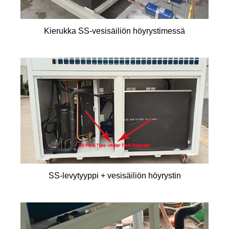
Kierukka SS-vesisäiliön höyrystimessä
SS-levytyyppi + vesisäiliön höyrystin