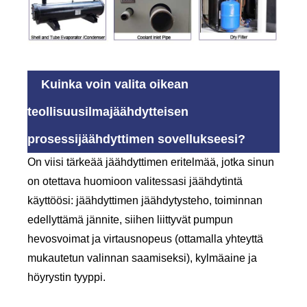
Kuinka voin valita oikean
teollisuusilmajäähdytteisen
prosessijäähdyttimen sovellukseesi?
On viisi tärkeää jäähdyttimen eritelmää, jotka sinun
on otettava huomioon valitessasi jäähdytintä
käyttöösi: jäähdyttimen jäähdytysteho, toiminnan
edellyttämä jännite, siihen liittyvät pumpun
hevosvoimat ja virtausnopeus (ottamalla yhteyttä
mukautetun valinnan saamiseksi), kylmäaine ja
höyrystin tyyppi.