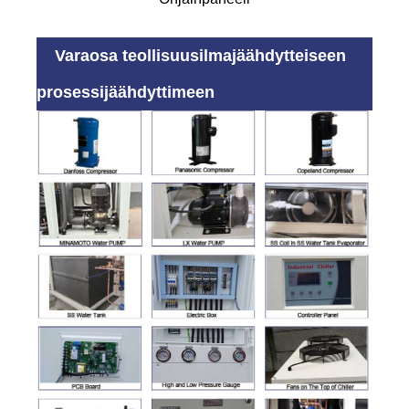
Varaosa teollisuusilmajäähdytteiseen
prosessijäähdyttimeen