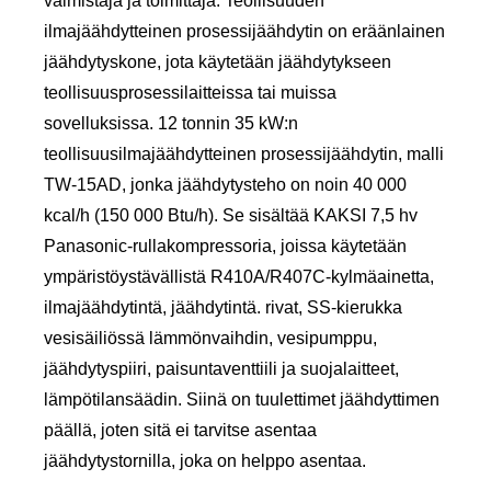
valmistaja ja toimittaja. Teollisuuden
ilmajäähdytteinen prosessijäähdytin on eräänlainen
jäähdytyskone, jota käytetään jäähdytykseen
teollisuusprosessilaitteissa tai muissa
sovelluksissa. 12 tonnin 35 kW:n
teollisuusilmajäähdytteinen prosessijäähdytin, malli
TW-15AD, jonka jäähdytysteho on noin 40 000
kcal/h (150 000 Btu/h). Se sisältää KAKSI 7,5 hv
Panasonic-rullakompressoria, joissa käytetään
ympäristöystävällistä R410A/R407C-kylmäainetta,
ilmajäähdytintä, jäähdytintä. rivat, SS-kierukka
vesisäiliössä lämmönvaihdin, vesipumppu,
jäähdytyspiiri, paisuntaventtiili ja suojalaitteet,
lämpötilansäädin. Siinä on tuulettimet jäähdyttimen
päällä, joten sitä ei tarvitse asentaa
jäähdytystornilla, joka on helppo asentaa.