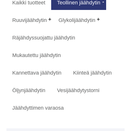
Kaikki tuotteet
Teollinen jäähdytin
Ruuvijäähdytin
Glykolijäähdytin
Räjähdyssuojattu jäähdytin
Mukautettu jäähdytin
Kannettava jäähdytin
Kiinteä jäähdytin
Öljynjäähdytin
Vesijäähdytystorni
Jäähdyttimen varaosa