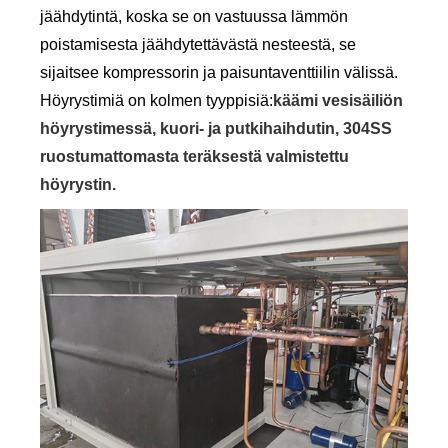
jäähdytintä, koska se on vastuussa lämmön
poistamisesta jäähdytettävästä nesteestä, se
sijaitsee kompressorin ja paisuntaventtiilin välissä.
Höyrystimiä on kolmen tyyppisiä:
käämi vesisäiliön
höyrystimessä, kuori- ja putkihaihdutin, 304SS
ruostumattomasta teräksestä valmistettu
höyrystin.