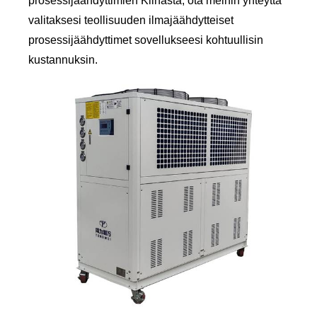
prosessijäähdyttimien Kiinasta, ota meihin yhteyttä
valitaksesi teollisuuden ilmajäähdytteiset
prosessijäähdyttimet sovellukseesi kohtuullisin
kustannuksin.