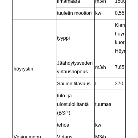
ilmamäärä
m3/h
15000
tuuletin moottori
kw
0,55*2
Kierukka v
höyrystim
tyyppi
kuori ja pu
Höyrystin
(
Jäähdytysveden
m3/h
7.65
höyrystin
virtausnopeus
Säiliön tilavuus
L
270
tulo- ja
ulostuloliitäntä
tuumaa
2
(BSP)
tehoa
kw
2
Vesipumppu
Virtaus
M3/h
25