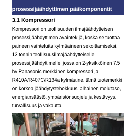
prosessijäähdyttimen pääkomponentit
3.1 Kompressori
Kompressori on teollisuuden ilmajäähdytteisen
prosessijäähdyttimen avaintekijä, koska se tuottaa
paineen vaihteluita kylmäaineen sekoittamiseksi.
12 tonnin teollisuusilmajäähdytteiselle
prosessijäähdyttimelle, jossa on 2-yksikköinen 7,5
hv Panasonic-merkkinen kompressori ja
R410A/R407C/R134a kylmäaine, tämä tuotemerkki
on korkea jäähdytystehokkuus, alhainen melutaso,
energiansäästö, ympäristönsuojelu ja kestävyys,
turvallisuus ja vakautta.