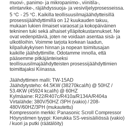
muovi-, panimo- ja mikropanimo-, viinitila-,
elintarvike-, räjähdyssuoja- ja vesiviljelyprosesseissa.
5 ℃ - 25 ℃. Kaikilla teollisuusilmajäähdytteisillä
prosessijäähdyttimillä on 12 kuukauden takuu,
mukaan lukien ilmaiset varaosat ja kokopäiväinen
tekninen tuki sekä alhaiset ylläpitokustannukset. Ne
ovat vedenpitäviä, joten ne voidaan asentaa sisä- ja
ulkotiloihin. Voimme tarjota korkean laadun,
kilpailukykyisen hinnan ja nopean toimitusajan
kaikille jäähdyttimille. Odotamme innolla, että
pääsemme pitkäjänteiseksi
teollisuusilmajäähdytteisten prosessijäähdyttimien
toimittajaksi Kiinassa.
Jäähdyttimen malli: TW-15AD
Jäähdytysteho: 44.5KW (38270kcal/h) @ 50HZ /
53.4KW (45924 kcal/h) @ 60HZ
Kylmäaine: R22/R407c/R410a/R134A/R404a
Virtalähde: 380V/50HZ /3PH (vakio) / 208-
480V/60HZ/3PH (mukautettu)
Kompressorin merkki: Panasonic Scroll Compressor
Höyrystimen tyyppi: Kierukka SS-vesisäiliössä (vakio)
/ kuori ja putki (räätälöity)