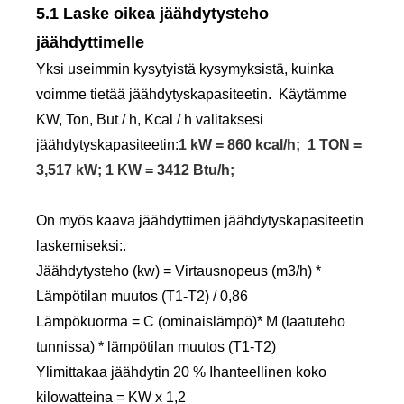
5.1 Laske oikea jäähdytysteho
jäähdyttimelle
Yksi useimmin kysytyistä kysymyksistä, kuinka
voimme tietää jäähdytyskapasiteetin. Käytämme
KW, Ton, But / h, Kcal / h valitaksesi
jäähdytyskapasiteetin:
1 kW = 860 kcal/h; 1 TON =
3,517 kW; 1 KW = 3412 Btu/h;
On myös kaava jäähdyttimen jäähdytyskapasiteetin
laskemiseksi:.
Jäähdytysteho (kw) = Virtausnopeus (m3/h) *
Lämpötilan muutos (T1-T2) / 0,86
Lämpökuorma = C (ominaislämpö)* M (laatuteho
tunnissa) * lämpötilan muutos (T1-T2)
Ylimittakaa jäähdytin 20 % Ihanteellinen koko
kilowatteina = KW x 1,2