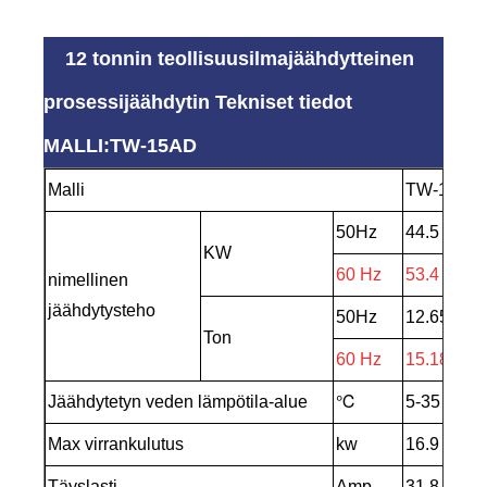
12 tonnin teollisuusilmajäähdytteinen
prosessijäähdytin Tekniset tiedot
MALLI:TW-15AD
Malli
TW-15AD
50Hz
44.5
KW
60 Hz
53.4
nimellinen
jäähdytysteho
50Hz
12.65
Ton
60 Hz
15.18
Jäähdytetyn veden lämpötila-alue
℃
5-35
Max virrankulutus
kw
16.9
Täyslasti
Amp
31.8