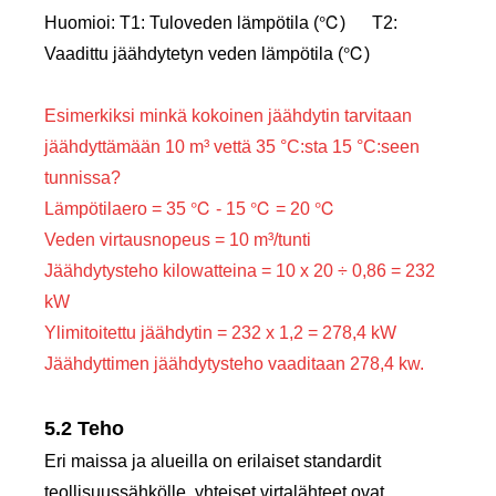
Huomioi: T1: Tuloveden lämpötila (℃) T2:
Vaadittu jäähdytetyn veden lämpötila (℃)
Esimerkiksi minkä kokoinen jäähdytin tarvitaan
jäähdyttämään 10 m³ vettä 35 °C:sta 15 °C:seen
tunnissa?
Lämpötilaero = 35 ℃ - 15 ℃ = 20 ℃
Veden virtausnopeus = 10 m³/tunti
Jäähdytysteho kilowatteina = 10 x 20 ÷ 0,86 = 232
kW
Ylimitoitettu jäähdytin = 232 x 1,2 = 278,4 kW
Jäähdyttimen jäähdytysteho vaaditaan 278,4 kw.
5.2 Teho
Eri maissa ja alueilla on erilaiset standardit
teollisuussähkölle, yhteiset virtalähteet ovat