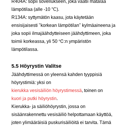
R404A: sopii sovellukseen, joka vaatii matalaa
lämpötilaa (alle -10 °C).
R134A: syttymätön kaasu, jota käytetään
ensisijaisesti "korkean lämpötilan" kylmäaineena ja
joka sopii ilmajäähdytteiseen jäähdyttimeen, joka
toimii korkeassa, yli 50 ℃:n ympäristön
lämpötilassa.
5.5 Höyrystin Valitse
Jäähdyttimessä on yleensä kahden tyyppisiä
höyrystimiä: yksi on
kierukka vesisäiliön höyrystimessä
, toinen on
kuori ja putki höyrystin
.
Kierukka- ja säiliöhöyrystin, jossa on
sisäänrakennettu vesisäiliö helpottamaan käyttöä,
joten ylimääräisiä puskurisäiliöitä ei tarvita. Tämä