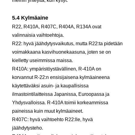
meihin yhteyttä, kun kysyt.
5.4 Kylmäaine
R22, R410A, R407C, R404A, R134A ovat
valinnaisia ​​vaihtoehtoja.
R22: hyvä jäähdytysvaikutus, mutta R22:ta pidetään
voimakkaana kasvihuonekaasuna, joten se on
kielletty useimmissa maissa.
R410A: ympäristöystävällinen, R-410A on
korvannut R-22:n ensisijaisena kylmäaineena
käytettäväksi asuin- ja kaupallisissa
ilmastointilaitteissa Japanissa, Euroopassa ja
Yhdysvalloissa. R-410A toimii korkeammissa
paineissa kuin muut kylmäaineet.
R407C: hyvä vaihtoehto R22:lle, hyvä
jäähdytysteho.