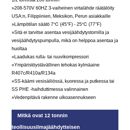
»208-570V 60HZ 3-vaiheinen virtalähde räätälöity
USA:n, Filippiinien, Meksikon, Perun asiakkaille
»Lämpötilan säätö 7℃ (45°F) - 25℃ (77°F)
»Sitä ei tarvitse asentaa vesijäähdytystornilla ja
vesijäähdytyspumpulla, mikä on helppoa asentaa ja
huoltaa
»Laadukas rulla- tai ruuvikompressori
»Ympäristöystävällinen tehokas kylmäaine
R407c/R410a/R134a
»SS-käämi vesisäiliössä, kuoressa ja putkessa tai
SS PHE -haihduttimessa valinnainen
»Vedenpitävä rakenne ulkoasennukseen
Mitkä ovat 12 tonnin
teollisuusilmajäähdytteisen