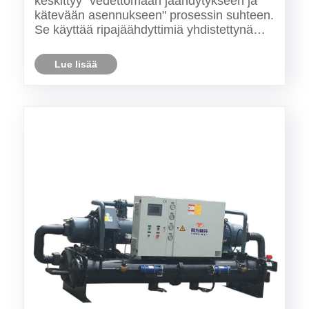
keskittyy "vedettömään jäähdytykseen ja
teknisiä etuja? ​
kätevään asennukseen" prosessin suhteen.
Se käyttää ripajäähdyttimiä yhdistettynä
aksiaalivirtauspuhaltimiin, jolloin kylmäaine
kondensoituu pakotetulla ilman
Lue lisää
lämmönvaihdolla ilman ulkoisten
jäähdytystornien tarvetta.