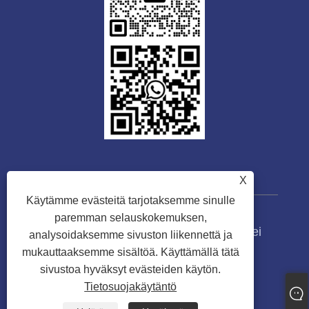
X
Käytämme evästeitä tarjotaksemme sinulle
paremman selauskokemuksen,
Copyright © 2023 Guangdong Tongwei
analysoidaksemme sivuston liikennettä ja
Machinery Co., Ltd. Kaikki oikeudet
mukauttaaksemme sisältöä. Käyttämällä tätä
pidätetään.
sivustoa hyväksyt evästeiden käytön.
Tietosuojakäytäntö
Links
Sitemap
RSS
XML
Tietosuojakäytäntö