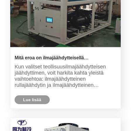
Mitä eroa on ilmajäähdytteisellä
rullajäähdyttimellä ja ilmajäähdytteisellä
Kun valitset teollisuusilmajäähdytteisen
ruuvijäähdyttimellä?
jäähdyttimen, voit harkita kahta yleistä
vaihtoehtoa: ilmajäähdytteinen
rullajäähdytin ja ilmajäähdytteinen
ruuvijäähdytin. Vaikka molemmat tarjoavat
tehokkaan jäähdytyksen, mikä tyyppi sopii
Lue lisää
paremmin prosessiisi? Tässä artikkelissa
keskustelemme siitä.