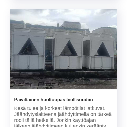
sytytyslähteet ja varmistamaan turval......
Päivittäinen huoltoopas teollisuuden
ilmajäähdytteisille jäähdyttimille
Kesä tulee ja korkeat lämpötilat jatkuvat.
Jäähdytyslaitteena jäähdyttimellä on tärkeä
rooli tällä hetkellä. Jonkin käyttöajan
jälkeen jäähdyttimeen kuitenkin kerääntyy