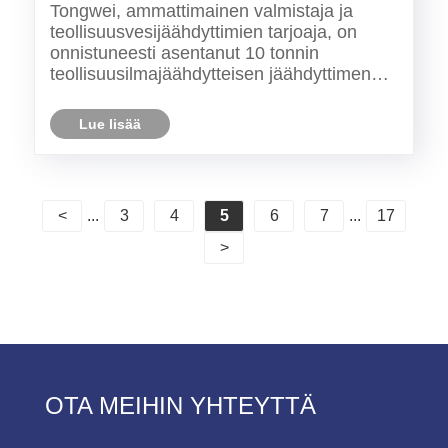
teollisuusilmajäähdytetyn jäähdyttimen
Tongwei, ammattimainen valmistaja ja
asiakasruokatehtaalla
teollisuusvesijäähdyttimien tarjoaja, on
onnistuneesti asentanut 10 tonnin
teollisuusilmajäähdytteisen jäähdyttimen
asiakkaan elintarvikkeiden
jalostustehtaalle. Tämä asennus korostaa
Lue lisää
Tongwein sitoutumista toimittamaan
korkean suorituskyvyn
jäähdytysjärjestelmiä,......
<
...
3
4
5
6
7
...
17
>
OTA MEIHIN YHTEYTTÄ