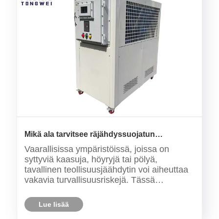
Mikä ala tarvitsee räjähdyssuojatun
jäähdyttimen jäähdytykseen?
Vaarallisissa ympäristöissä, joissa on
syttyviä kaasuja, höyryjä tai pölyä,
tavallinen teollisuusjäähdytin voi aiheuttaa
vakavia turvallisuusriskejä. Tässä
räjähdyssuojatut jäähdyttimet ovat
välttämättömiä. Nämä erityiset
Lue lisää
jäähdytysyksiköt on suunniteltu estämään