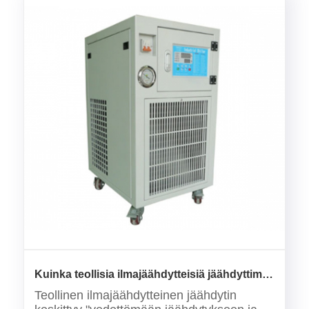
Kuinka teollisia ilmajäähdytteisiä jäähdyttimiä
voidaan mukauttaa teollisiin skenaarioihin
Teollinen ilmajäähdytteinen jäähdytin
ilman vesilähteitä hyödyntämällä niiden