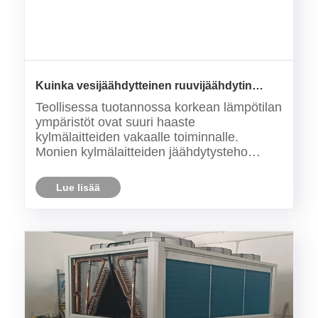
Kuinka vesijäähdytteinen ruuvijäähdytin
toimii korkeissa lämpötiloissa?
Teollisessa tuotannossa korkean lämpötilan
ympäristöt ovat suuri haaste
kylmälaitteiden vakaalle toiminnalle.
Monien kylmälaitteiden jäähdytysteho
heikkenee tai jopa toimintahäiriö ja
sammutus kuumina päivinä. Kuitenkin
Lue lisää
Tongwei vesijäähdytteinen ruuvijäähdytin
on erilainen. Ainutlaatuisen suunnittel......