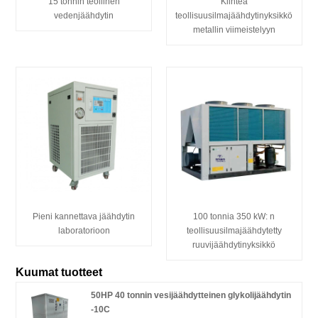
15 tonnin teollinen
Kiinteä
vedenjäähdytin
teollisuusilmajäähdytinyksikkö
metallin viimeistelyyn
Pieni kannettava jäähdytin
100 tonnia 350 kW: n
laboratorioon
teollisuusilmajäähdytetty
ruuvijäähdytinyksikkö
Kuumat tuotteet
50HP 40 tonnin vesijäähdytteinen glykolijäähdytin
-10C