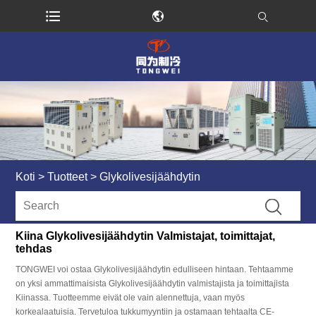
Koti
>
Tuotteet
>
Glykolivesijäähdytin
Kiina Glykolivesijäähdytin Valmistajat, toimittajat,
tehdas
TONGWEI voi ostaa Glykolivesijäähdytin edulliseen hintaan. Tehtaamme
on yksi ammattimaisista Glykolivesijäähdytin valmistajista ja toimittajista
Kiinassa. Tuotteemme eivät ole vain alennettuja, vaan myös
korkealaatuisia. Tervetuloa tukkumyyntiin ja ostamaan tehtaalta CE-