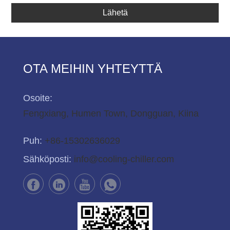
Lähetä
OTA MEIHIN YHTEYTTÄ
Osoite:
Fengxiang, Humen Town, Dongguan, Kiina
Puh:
+86-15302636029
Sähköposti:
info@cooling-chiller.com