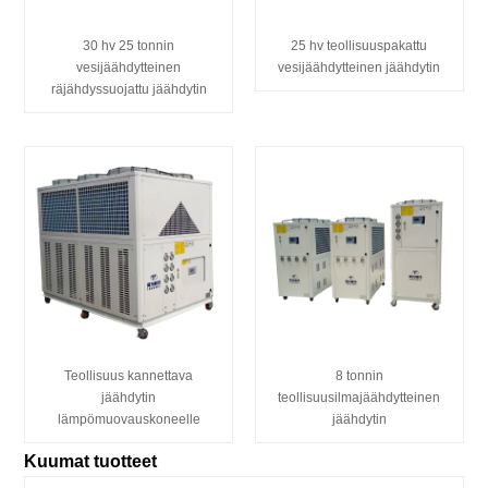
30 hv 25 tonnin
25 hv teollisuuspakattu
vesijäähdytteinen
vesijäähdytteinen jäähdytin
räjähdyssuojattu jäähdytin
Teollisuus kannettava
8 tonnin
jäähdytin
teollisuusilmajäähdytteinen
lämpömuovauskoneelle
jäähdytin
Kuumat tuotteet