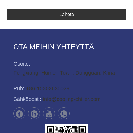
Lähetä
OTA MEIHIN YHTEYTTÄ
Osoite:
Fengxiang, Humen Town, Dongguan, Kiina
Puh:
+86-15302636029
Sähköposti:
info@cooling-chiller.com