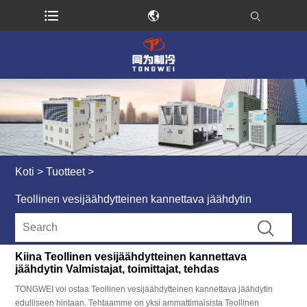
Koti
>
Tuotteet
>
Teollinen vesijäähdytteinen kannettava jäähdytin
Kiina Teollinen vesijäähdytteinen kannettava
jäähdytin Valmistajat, toimittajat, tehdas
TONGWEI voi ostaa Teollinen vesijäähdytteinen kannettava jäähdytin
edulliseen hintaan. Tehtaamme on yksi ammattimaisista Teollinen