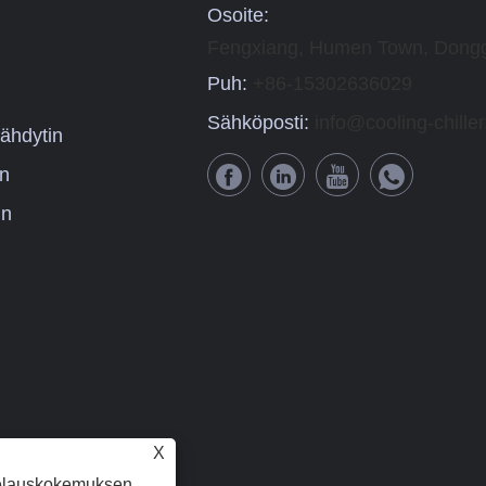
Osoite:
Fengxiang, Humen Town, Dongg
Puh:
+86-15302636029
Sähköposti:
info@cooling-chille
ähdytin
in
in
X
elauskokemuksen,