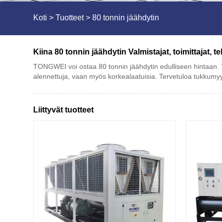
Koti
>
Tuotteet
>
80 tonnin jäähdytin
Kiina 80 tonnin jäähdytin Valmistajat, toimittajat, t
TONGWEI voi ostaa 80 tonnin jäähdytin edulliseen hintaan. T
alennettuja, vaan myös korkealaatuisia. Tervetuloa tukkumyyn
Liittyvät tuotteet