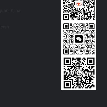
uan, Kiina
r.com