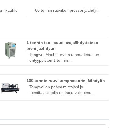
emikaalille
60 tonnin ruuvikompressorijäähdytin
1 tonnin teollisuusilmajäähdytteinen
pieni jäähdytin
Tongwei Machinery on ammattimainen
erityyppisten 1 tonnin
teollisuusilmajäähdytteisten pienten
jäähdytyslaitteiden valmistaja ja
toimittaja Kiinassa. Olemme
100 tonnin ruuvikompressorin jäähdytin
erikoistuneet jäähdytinteollisuuteen yli 15
Tongwei on päävalmistajasi ja
vuoden ajan. Jäähdytyskoneemme ovat
toimittajasi, jolla on laaja valikoima
laadukkaita ja kattavat suurimman osan
vieritys- ja ruuvivesijäähdytteisiä
Kaakkois-Aasian, Lähi-idän ja Amerikan
jäähdyttimen tyyppejä, kapasiteetteja (2
markkinoista. Odotamme innolla, että
tonnia 500 tonnia) ja kestävää
saamme tulla pitkäaikaiseksi
kylmäainevaihtoehtoja /Bitzer-
ilmanjäähdyttimen ja vedenjäähdyttimen
ruuvikompressori, kuori- ja putken
toimittajaksi Kiinassa.
tyyppinen höyrystin ja lauhduttimen,