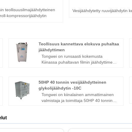
in teollisuusilmajäähdytteinen
Vesijäähdytetty ruuvijäähdytin k
roll-kompressorijäähdytin
Teollisuus kannettava elokuva puhaltaa
jäähdyttimen
Tongwei on runsaasti kokemusta
Kiinassa puhaltavan filmin jäähdyttimen
valmistajana ja toimittajana, jolla on
korkeat valtakirjat ja erinomaiset
suoritusparametrit.Nowadays, olemme
50HP 40 tonnin vesijäähdytteinen
toimittaneet jäähdytyslaitteita monille
glykolijäähdytin -10C
sovelluksille. Puhallusmuovaus on jo
Tongwei on kiinalainen ammattimainen
pitkään ollut pakkausteollisuuden
valmistaja ja toimittaja 50HP 40 tonnin
prosessi, joka tekee materiaaleja, kuten
vesijäähdytteisille glykolijäähdyttimille
muovipusseja, kutistumiskääreitä ja
-10C, jolla on laaja kokemus
muita joustavia pakkausratkaisuja.
lut
menestyksekkäästi täydellisen
Palautuvat jäähdyttimet, keskus
valikoiman glykolijäähdyttimiä
jäähdyttimet ja pakatut jäähdyttimet ovat
tarjoamalla laaja valikoima erilaisia ​​