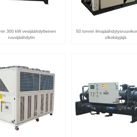
nin 300 kW vesijäähdytteinen
50 tonnin ilmajäähdytysruuviko
ruuvijäähdytin
ulkokäyjäjä