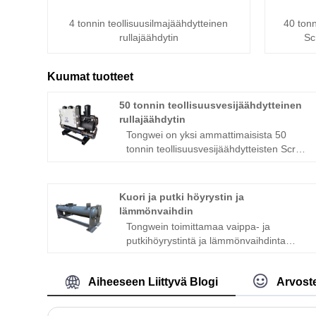
4 tonnin teollisuusilmajäähdytteinen
40 tonn
rullajäähdytin
Sc
Kuumat tuotteet
50 tonnin teollisuusvesijäähdytteinen
rullajäähdytin
Tongwei on yksi ammattimaisista 50
tonnin teollisuusvesijäähdytteisten Scroll-
jäähdytyslaitteiden valmistajista ja
toimittajista Kiinassa, ja se tarjoaa
vesijäähdytteisiä kierrejäähdyttimiä eri
Kuori ja putki höyrystin ja
jäähdytystehoilla 3–60 hv vastaamaan
lämmönvaihdin
asiakkaiden tarpeita heidän vaihtelevista
Tongwein toimittamaa vaippa- ja
olosuhteistaan ​​huolimatta. Olemme
putkihöyrystintä ja lämmönvaihdinta
toimittaneet laadukkaita
käytetään useilla aloilla:
vedenjäähdyttimiä, jotka toimivat
jäähdytyskentästä (erilaisille
erilaisissa ympäristöissä, kuten kumi- ja
Aiheeseen Liittyvä Blogi
Arvoste
kylmäaineille, kuten R22, R134a, R410A,
muoviteollisuudessa, metallien
R407C, R404a, soveltuvat höyrystimet ja
pintakäsittelyissä, elintarvike- ja
lauhduttimet, teollisiin sovelluksiin