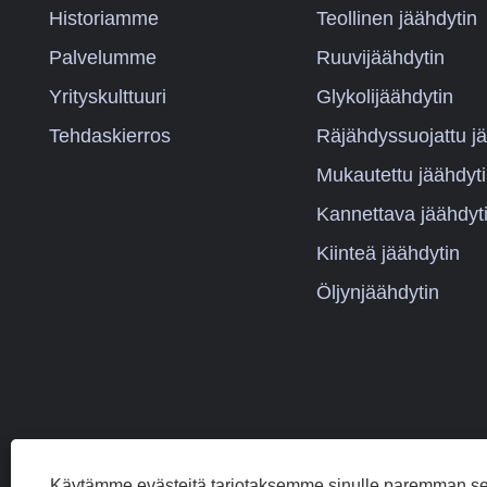
Historiamme
Teollinen jäähdytin
Palvelumme
Ruuvijäähdytin
Yrityskulttuuri
Glykolijäähdytin
Tehdaskierros
Räjähdyssuojattu jä
Mukautettu jäähdyt
Kannettava jäähdyt
Kiinteä jäähdytin
Öljynjäähdytin
Käytämme evästeitä tarjotaksemme sinulle paremman s