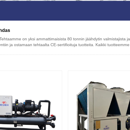
ehdas
ehtaamme on yksi ammattimaisista 80 tonnin jäähdytin valmistajista ja 
tiin ja ostamaan tehtaalta CE-sertifioituja tuotteita. Kaikki tuotteemm