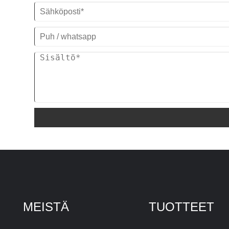
pitkäjänteiseksi teollisuuden
vesijäähdytteisen
rullajäähdytysjärjestelmän toimittajaksi
Kiinassa.
Jäähdyttimen malli: TW-60WF
Jäähdytyskapasiteetti: 197.4KW (169764
kcal/h) @ 50HZ / 236.88KW (203717
kcal/h) @ 60HZ
Kylmäaine:
R22/R407c/R410a/R134A/R404a
Virtalähde: 380V/50HZ /3PH (vakio) /
208-480V/60HZ/3PH (mukautettu)
Kompressorin merkki: Panaonic/Danfoss
Scroll Compressor
Höyrystimen tyyppi: Kuori ja putki
MEISTÄ
TUOTTEET