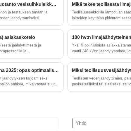
vain muutamia ratkaisuja elokuvien
budjetteja ja ominaisuuksia, jotka
20 HP:n ilmajäähdytteinen jäähdytin viimeistelytuotanto vesisuihkuleikkauskoneeseen
puhalluskoneisiin voivat jäähtyä 5 ~ 25
voidaan räätälöidä asiakkaiden
nnon ja testauksen tänään ja
Teollisuussektorilla lämpötilan säät
℃. Tavalliset elokuvien puhaltavat
tarpeiden mukaan. Vesijäähdytteinen
koneen jäähdyttämiseksi.
laitteiden käyttöiän pidentämisess
jäähdyttimet ovat saatavana nopeaan
glykolijäähdytin voi olla -40 ℃ - 2 ℃
Cooled Chiller on yksi yleisimmin k
toimitukseen, ja tarjoamme erinomaista
veden lämpötila-alueella, jäähdytysteho
muovi-, elektroniikka-, elintarvike
myynnin jälkeistä teknistä tukea
1KW - 1000KW, jota käytetään laajalti
jäähdytystehon ilman ulkoista vesilä
varmistaaksemme, että järjestelmäsi
ia) asiakaskotelo
viinitilalla, panimossa, tislaamossa,
rajallista tai kallista.
pitää prosessisi voimakkaina.
käymisjäähdytysprosessissa. Jos aiot
eisestä jäähdyttimestä ja
Yksi filippiiniläisistä asiakkaist
Odotamme innolla tulemistasi pitkän
ostaa jäätymisen estävän, jäähdytetyn
ompressorilla ja
vaatii 240 kW:n jäähdytystehoa, j
aikavälin teollisuuskannettavaan
ympäristöystävällisen
aloilla, kuten:
rullajäähdytinmallimme TW-100AF.
elokuvasi, joka puhaltaa jäähdyttimien
glykolivesijäähdyttimen valmistajan
 ja niin edelleen.
jäähdyttimen toimituksen Manilan 
toimittajan Kiinassa.
Kiinasta? Jos etsit luotettavaa,
Jäähdyttimesi käyttäminen tehokkaammin vuonna 2025: opas optimaaliseen suorituskykyyn
Miksi teollisuusvesijäähdyt
energiatehokasta lämpöä absorboivaa
in jäähdytyksen tarjoamiseksi
Teollisten vedenjäähdyttimien, pais
glykolivesijäähdytintä sovellukseesi
 paljon sähköä, mikä vastaa suuren
puskurisäiliöksi tai sisäiseksi säi
tukemaan liiketoimintaasi? Ota yhteyttä,
 voit lisätä veden ja
ongelman, että asiakkaiden on asen
odotamme innolla tulevaa pitkäaikaiseksi
en jäähdyttimen järjestelmän
matalan lämpötilan glykolijäähdyttimen
toimittajaksi Kiinassa.