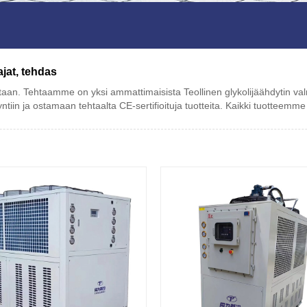
ajat, tehdas
aan. Tehtaamme on yksi ammattimaisista Teollinen glykolijäähdytin valmi
tiin ja ostamaan tehtaalta CE-sertifioituja tuotteita. Kaikki tuotteemm