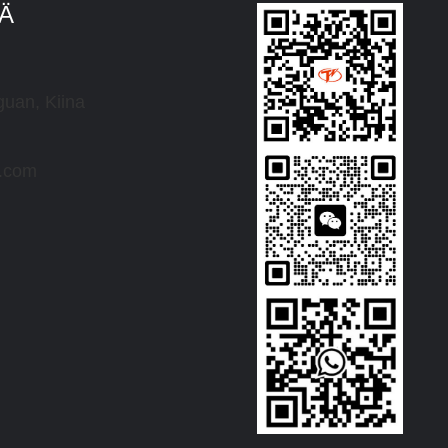
TÄ
uan, Kiina
r.com