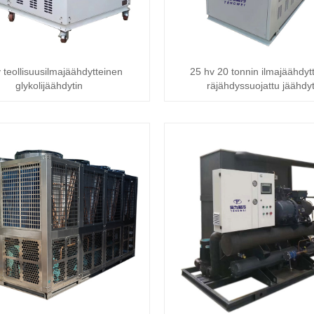
 teollisuusilmajäähdytteinen
25 hv 20 tonnin ilmajäähdyt
glykolijäähdytin
räjähdyssuojattu jäähdyt