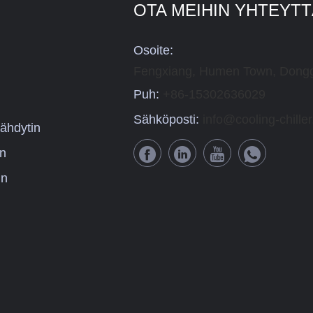
OTA MEIHIN YHTEYT
Osoite:
Fengxiang, Humen Town, Dongg
Puh:
+86-15302636029
Sähköposti:
info@cooling-chille
ähdytin
in
in