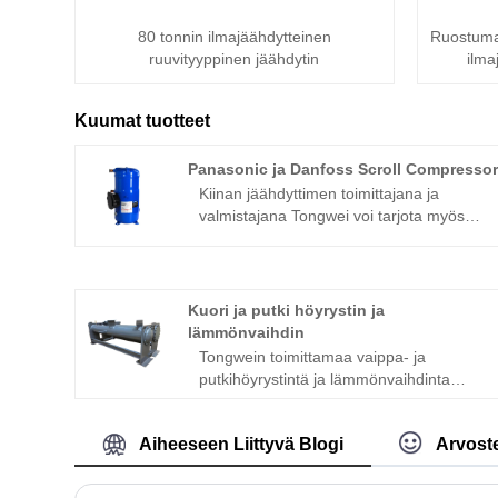
80 tonnin ilmajäähdytteinen
Ruostumat
ruuvityyppinen jäähdytin
ilma
Kuumat tuotteet
Panasonic ja Danfoss Scroll Compresso
Kiinan jäähdyttimen toimittajana ja
valmistajana Tongwei voi tarjota myös
Panasonicin ja Danfossin Scroll
Compressorin. Panasonic C-SB/C-SC -
sarjan kylmäainerullakompressori on
saatavana eri malleina, joiden
Kuori ja putki höyrystin ja
kapasiteetti vaihtelee 1/2 tonnista 25
lämmönvaihdin
tonniin. Ne ovat yhteensopivia useiden
Tongwein toimittamaa vaippa- ja
kylmäaineiden, kuten R22, R407C,
putkihöyrystintä ja lämmönvaihdinta
,R410a, R134a ja R404a, kanssa.
käytetään useilla aloilla:
Panasonic/Danfoss scroll-
jäähdytyskentästä (erilaisille
kompressoreita käytetään laajalti
Aiheeseen Liittyvä Blogi
Arvoste
kylmäaineille, kuten R22, R134a, R410A,
ilmastointi-, lämpöpumppu- ja
R407C, R404a, soveltuvat höyrystimet ja
kaupallisissa jäähdytysaloilla, mukaan
lauhduttimet, teollisiin sovelluksiin