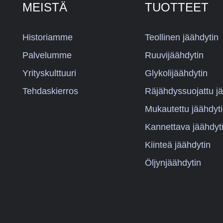
MEISTÄ
TUOTTEET
Historiamme
Teollinen jäähdytin
Palvelumme
Ruuvijäähdytin
Yrityskulttuuri
Glykolijäähdytin
Tehdaskierros
Räjähdyssuojattu jä
Mukautettu jäähdyt
Kannettava jäähdyt
Kiinteä jäähdytin
Öljynjäähdytin