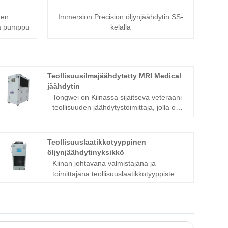
nen
Immersion Precision öljynjäähdytin SS-
 ja pumppu
kelalla
Teollisuusilmajäähdytetty MRI Medical
jäähdytin
Tongwei on Kiinassa sijaitseva veteraani
teollisuuden jäähdytystoimittaja, jolla on
yli 15 vuoden kokemus luoda
huippuluokan teollisuuspyyhkyttäjä
kaikille sovellustarpeiksi.
Teollisuuslaatikkotyyppinen
Teollisuusilmakäynnin MRI Medical
öljynjäähdytinyksikkö
Chiller on yksi sovellusteollisuudesta,
Kiinan johtavana valmistajana ja
joka tarjoaa luotettavan ja tehokkaan
toimittajana teollisuuslaatikkotyyppisten
jäähdytyksen lääketieteellisille laitteille,
öljynjäähdyttimien, teollisuuden karaöljyn
kuten MRI-koneet. Me odotamme
jäähdyttimien, hydrauliöljyn
tulevan pitkäaikaiseksi
jäähdyttimien, öljynjäähdyttimien,
teollisuusilmakäytetyksi MRI-
jäähdytysnesteen jäähdyttimien,
lääketieteelliselle jäähdytysvalvojalle.
hydraulisten jäähdytysnestejärjestelmien