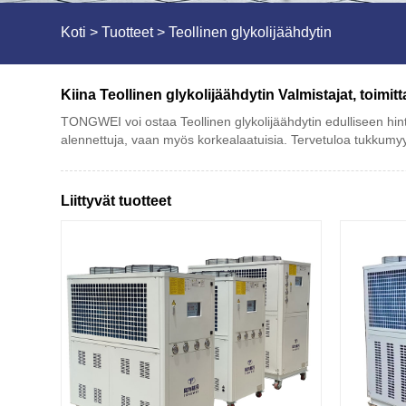
Koti
>
Tuotteet
>
Teollinen glykolijäähdytin
Kiina Teollinen glykolijäähdytin Valmistajat, toimitt
TONGWEI voi ostaa Teollinen glykolijäähdytin edulliseen hint
alennettuja, vaan myös korkealaatuisia. Tervetuloa tukkumyyn
Liittyvät tuotteet