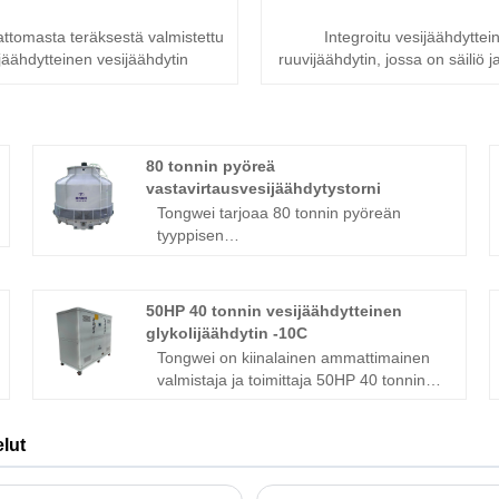
tomasta teräksestä valmistettu
Integroitu vesijäähdyttei
jäähdytteinen vesijäähdytin
ruuvijäähdytin, jossa on säiliö
80 tonnin pyöreä
r
vastavirtausvesijäähdytystorni
Tongwei tarjoaa 80 tonnin pyöreän
tyyppisen
vastavirtausvesijäähdytystornin
erinomaisesta myynnin jälkeisestä
palvelusta ja laadusta, joka on luotettava
50HP 40 tonnin vesijäähdytteinen
korkealaatuinen vesijäähdytystornin
glykolijäähdytin -10C
valmistaja ja toimittaja Kiinassa yli 15
Tongwei on kiinalainen ammattimainen
vuoden ajan. Jäähdytystorneja
valmistaja ja toimittaja 50HP 40 tonnin
käytetään laajalti jalostamoissa,
vesijäähdytteisille glykolijäähdyttimille
petrokemian- ja muissa
-10C, jolla on laaja kokemus
kemianlaitoksissa, lämpövoimaloissa,
lut
menestyksekkäästi täydellisen
ydinvoimalaitoksissa ja LVI-
valikoiman glykolijäähdyttimiä
järjestelmissä, joita käytetään
tarjoamalla laaja valikoima erilaisia ​​