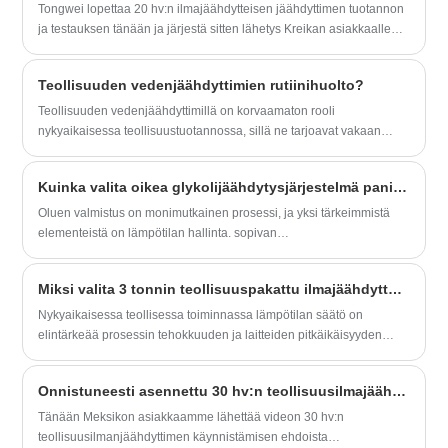
Jäähdytysteho: 1KW -20KW
kcal/h)
turvallisuus ja luotettavuus. Siksi lääketeollisuudessa
Tongwei lopettaa 20 hv:n ilmajäähdytteisen jäähdyttimen tuotannon
suunnittelu- ja valmistuskyky. Odotamme
Kylmäaine:
Kylmäaine: R22/R407C/R134A
matalalämpöisten teollisuusjäähdyttimien kohtuullinen valikoima
ja testauksen tänään ja järjestä sitten lähetys Kreikan asiakkaalle
innolla tulevaa pitkäaikaiseksi
R22/R407c/R410a/R134A/R404a
Virtalähde: 380 V/50Hz/3PH (vakio)/208-
parantaa tuotannon tehokkuutta ja tuotteiden laatua sekä edistää
vesisuihkuleikkauskoneen jäähdyttämiseksi.
vesijäähdytteiseksi
Virtalähde: 220-240`V/50HZ /1PH (vakio) /
480V/60Hz/3PH (räätälöity)
koko teollisuuden kehitystä.
glykoliruuvijäähdyttimen toimittajaksi
208-480V/60HZ/3PH (muokattu)
Teollisuuden vedenjäähdyttimien rutiinihuolto?
Kompressori -tuotemerkki: Hanbell/Bitzer -
Kiinassa.
Kompressorin merkki: Panasonic Scroll
ruuvikompressori
Teollisuuden vedenjäähdyttimillä on korvaamaton rooli
Compressor
Höyrystimen tyyppi: kuori ja putki
nykyaikaisessa teollisuustuotannossa, sillä ne tarjoavat vakaan
Höyrystimen tyyppi: Patteri SS-
matalan lämpötilan ympäristön useille tuotantovaiheille ja
öljysäiliössä (vakio) / SS-levytyyppi
varmistavat sujuvan toiminnan.
(räätälöity)
Kuinka valita oikea glykolijäähdytysjärjestelmä panimolle ja oluelle
Oluen valmistus on monimutkainen prosessi, ja yksi tärkeimmistä
elementeistä on lämpötilan hallinta. sopivan
glykolijäähdytysjärjestelmän valitseminen voi olla haastavaa, koska
markkinoilla on monia vaihtoehtoja. Tässä artikkelissa puhumme
Miksi valita 3 tonnin teollisuuspakattu ilmajäähdytteinen jäähdytin?
joistakin olennaisista tekijöistä, jotka on otettava huomioon
valittaessa glykolijäähdytysjärjestelmää panimoille ja oluelle.
Nykyaikaisessa teollisessa toiminnassa lämpötilan säätö on
elintärkeää prosessin tehokkuuden ja laitteiden pitkäikäisyyden
kannalta. 3 tonnin teollisuuspakattu ilmajäähdytteinen jäähdytin
tarjoaa tehokkaan, luotettavan ja kompaktin ratkaisun erilaisiin
Onnistuneesti asennettu 30 hv:n teollisuusilmajäähdytin Blown Film Factory -tehtaalle
sovelluksiin. Tässä artikkelissa tarkastellaan tärkeimpiä etuja,
toiminnallisia näkökohtia, huoltovinkkejä ja usein kysyttyjä
Tänään Meksikon asiakkaamme lähettää videon 30 hv:n
kysymyksiä, jotka auttavat yrityksiä tekemään tietoisia päätöksiä
teollisuusilmanjäähdyttimen käynnistämisen ehdoista