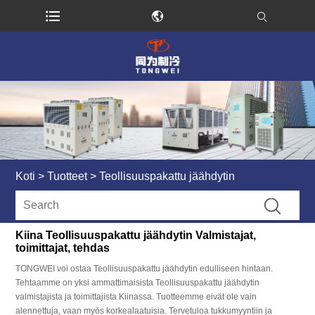
Koti
>
Tuotteet
>
Teollisuuspakattu jäähdytin
Kiina Teollisuuspakattu jäähdytin Valmistajat,
toimittajat, tehdas
TONGWEI voi ostaa Teollisuuspakattu jäähdytin edulliseen hintaan.
Tehtaamme on yksi ammattimaisista Teollisuuspakattu jäähdytin
valmistajista ja toimittajista Kiinassa. Tuotteemme eivät ole vain
alennettuja, vaan myös korkealaatuisia. Tervetuloa tukkumyyntiin ja