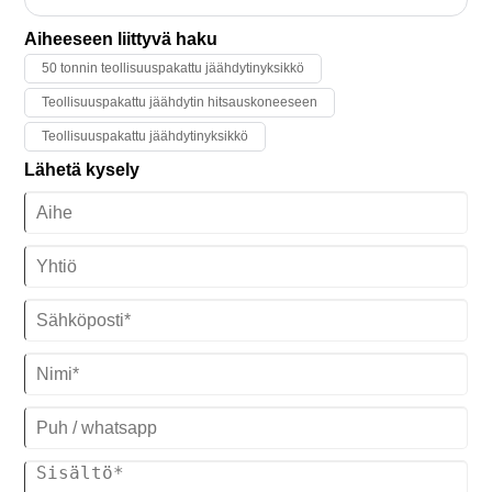
teollisuuden jäähdytysratkaisuista.
puhalluskalvotehtaassaan, joka on saanut asennuksen valmiiksi, ja
se parantaa heidän tuotantoprosessinsa laatua ja tehokkuutta.
Aiheeseen liittyvä haku
50 tonnin teollisuuspakattu jäähdytinyksikkö
Teollisuuspakattu jäähdytin hitsauskoneeseen
Teollisuuspakattu jäähdytinyksikkö
Lähetä kysely