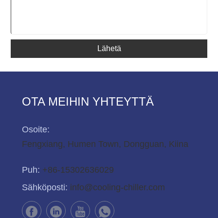
Lähetä
OTA MEIHIN YHTEYTTÄ
Osoite:
Fengxiang, Humen Town, Dongguan, Kiina
Puh:
+86-15302636029
Sähköposti:
info@cooling-chiller.com