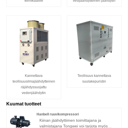
kemikaalille
vesijäähdytteinen jäähdytin
Kannettava
Teollisuus kannettava
teollisuusilmajäähdytteinen
suulakepuristin
räjähdyssuojattu
vedenjäähdytin
Kuumat tuotteet
Hanbell ruuvikompressori
Kiinan jäähdyttimen toimittajana ja
valmistajana Tongwei voi tarjota myös