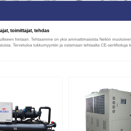
at, toimittajat, tehdas
iseen hintaan. Tehtaamme on yksi ammattimaisista Neliön muotoinen vesi
isia. Tervetuloa tukkumyyntiin ja ostamaan tehtaalta CE-sertifioituja t