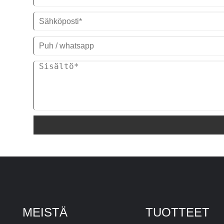
varmistaaksemme, että järjestelmäsi
pitää prosessisi käynnissä. Odotamme
innolla, että pääsemme pitkäjänteiseksi
teollisuuspakatun vesijäähdytteisen
jäähdyttimen toimittajaksi Kiinassa.
Jäähdyttimen malli: TW-25WD
Jäähdytysteho: 81.53KW (70120 kcal/h)
@ 50HZ / 97.83KW (84138 kcal/h) @
60HZ
Kylmäaine:
R22/R407c/R410a/R134A/R404a
Virtalähde: 380V/50HZ /3PH (vakio) /
208-480V/60HZ/3PH (räätälöity)
Kompressorin merkki: Panaonic/Danfoss
Scroll Compressor
Höyrystimen tyyppi: Kierukka SS-
vesisäiliössä (vakio) / kuori ja putki
(räätälöity)
MEISTÄ
TUOTTEET