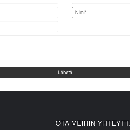
Jäähdyttimen malli: TW-40AF
Höyrystimen tyyppi: Kierukka SS-
Jäähdytysteho: 113.58KW (97675
vesisäiliössä (vakio) / kuori ja putki
kcal/h) @ 50HZ / 132.89KW
(räätälöity)
(114280kcal/h) @ 60HZ
Kylmäaine:
R22/R407c/R410a/R134A/R404a
Virtalähde: 380V/50HZ /3PH (vakio) /
208-480V/60HZ/3PH (räätälöity)
Kompressorin merkki:
Panasonic/Danfoss Scroll Compressor
Höyrystimen tyyppi: Kierukka SS-
vesisäiliössä (vakio) / kuori ja putki
(räätälöity)
Lähetä
OTA MEIHIN YHTEYT