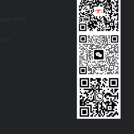
uan, Kiina
r.com