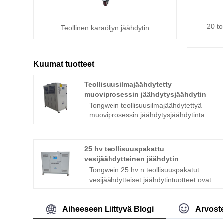
20 t
Teollinen karaöljyn jäähdytin
Kuumat tuotteet
Teollisuusilmajäähdytetty
muoviprosessin jäähdytysjäähdytin
Tongwein teollisuusilmajäähdytettyä
muoviprosessin jäähdytysjäähdytinta
käytetään laajasti injektiomuovauksessa,
puhallusmuovauksessa ja
suulakepuristuksessa, jossa tarkkailun
25 hv teollisuuspakattu
lämpötilanhallinta vaaditaan, kun
vesijäähdytteinen jäähdytin
jäähdytettäessä muotteja tuotteen
Tongwein 25 hv:n teollisuuspakatut
pinnan pinnan ja alemman syklin laadun
vesijäähdytteiset jäähdytintuotteet ovat
laadun saavuttamiseksi ja alhaisemmalla
parhaita vedenjäähdyttimien valmistajia
syklillä ajoilla. Kompakti jalanjälki ja
ja toimittajia, jotka on suunniteltu
alhainen melukäyttö, tämä
Aiheeseen Liittyvä Blogi
Arvoste
räätälöimään ja pitämään energia- ja
muoviprosessin jäähdytys jäähdytys
käyttökustannukset alhaisina. Tongwei