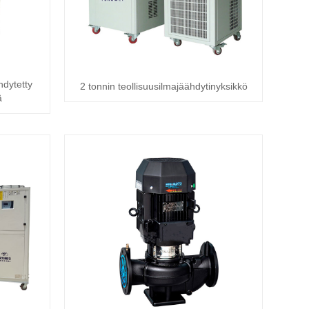
hdytetty
2 tonnin teollisuusilmajäähdytinyksikkö
ä