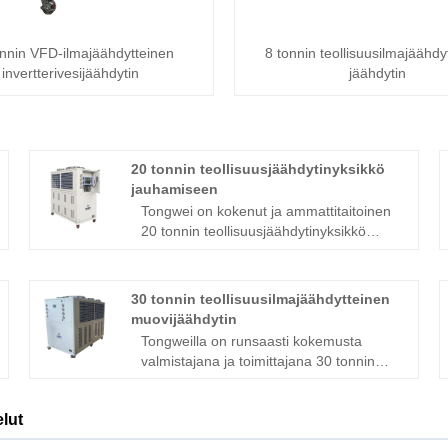
onnin VFD-ilmajäähdytteinen
8 tonnin teollisuusilmajäähdy
invertterivesijäähdytin
jäähdytin
20 tonnin teollisuusjäähdytinyksikkö
jauhamiseen
Tongwei on kokenut ja ammattitaitoinen
20 tonnin teollisuusjäähdytinyksikkö
jauhatusyksikön valmistaja ja toimittaja
Kiinassa yli 15 vuoden ajan, joka voi
tarjota laajan valikoiman teollisia
30 tonnin teollisuusilmajäähdytteinen
jäähdytysyksiköitä 1/2 tonnista 200
muovijäähdytin
tonnin jäähdytyskapasiteettiin. 20 tonnin
Tongweilla on runsaasti kokemusta
70 kW:n teollisuusjäähdytysyksikkö 20
valmistajana ja toimittajana 30 tonnin
tonnin 70 kW:n
teollisuusilmajäähdytteisten
teollisuusjäähdytysyksikkö Tongwein
muovijäähdyttimien valmistajana ja
suunnittelemaa ja valmistamaa
lut
toimittajana Kiinassa, jolla on korkea
jauhatusjyrsintä varten käytetään 20
uskottavuus ja erinomaiset