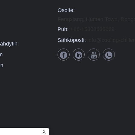
Osoite:
Fengxiang, Humen Town, Dongg
Puh:
+86-15302636029
Sähköposti:
info@cooling-chille
ähdytin
in
in
X