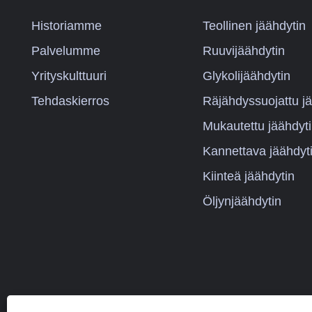
Historiamme
Teollinen jäähdytin
Palvelumme
Ruuvijäähdytin
Yrityskulttuuri
Glykolijäähdytin
Tehdaskierros
Räjähdyssuojattu jä
Mukautettu jäähdyt
Kannettava jäähdyt
Kiinteä jäähdytin
Öljynjäähdytin