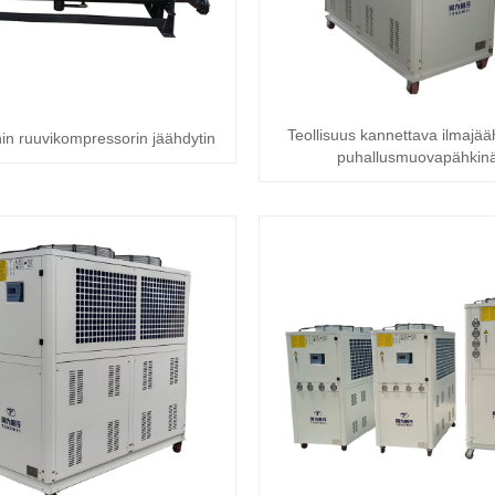
Teollisuus kannettava ilmajää
in ruuvikompressorin jäähdytin
puhallusmuovapähkin