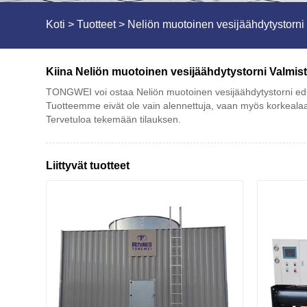
Koti
>
Tuotteet
>
Neliön muotoinen vesijäähdytystorni
Kiina Neliön muotoinen vesijäähdytystorni Valmistaj
TONGWEI voi ostaa Neliön muotoinen vesijäähdytystorni edull
Tuotteemme eivät ole vain alennettuja, vaan myös korkealaatu
Tervetuloa tekemään tilauksen.
Liittyvät tuotteet