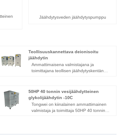
tteinen
Jäähdytysveden jäähdytyspumppu
Teollisuuskannettava deionisoitu
jäähdytin
Ammattimaisena valmistajana ja
toimittajana teollisen jäähdytyskentän
aikana Tognwei ylläpitää täyden palvelun
työkalusuunnittelua, valmistus- ja
prosessilaitosta, joka pystyy tuottamaan
50HP 40 tonnin vesijäähdytteinen
täyden valikoiman kannettavia
glykolijäähdytin -10C
jäähdyttimiä ja teollisia jäähdyttimiä,
Tongwei on kiinalainen ammattimainen
jotka tarjoavat laajan valikoiman
valmistaja ja toimittaja 50HP 40 tonnin
kapasiteettia 1/2 tonnista 300 tonniin,
vesijäähdytteisille glykolijäähdyttimille
joissa on ympäristöystävällinen R134A,
-10C, jolla on laaja kokemus
R407C and R410A -juhlat. Leipomia ja
menestyksekkäästi täydellisen
panimoteollisuutta, mutta toimittavat
valikoiman glykolijäähdyttimiä