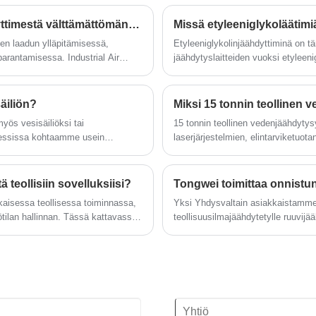
tonnin 70 kW:n
suorituskykyparametrit, jotka voivat
teollisuusjäähdytinyksikköä käytetään
tarjota laajan valikoiman muovisia
Mikä tekee teollisesta ilmajäähdytteisestä jäähdyttimestä välttämättömän nykyaikaisessa valmistuksessa?
Missä etyleeniglykoläätimi
hiomajyllyn jäähdyttämiseen 5 ℃ - 25
jäähdyttimiä 1/2 tonnista 200 tonnin
iden laadun ylläpitämisessä,
Etyleeniglykolinjäähdyttiminä on tärk
℃. Kaikilla teollisuusjäähdytysyksiköillä
jäähdytyskapasiteettiin ilmassa.
arantamisessa. Industrial Air
jäähdytyslaitteiden vuoksi etyleeni
on 12 kuukauden takuu, mukaan lukien
jäähdytetty ad vesijäähdytteinen
istä eri teollisuudenaloilla, kuten
jäätymisenestoominaisuuksien vuo
ilmaiset varaosat ja kokopäiväinen
jäähdytin. Tongwein suunnittelemaa ja
e tarjoaa vakaan ja tehokkaan
tekninen tuki sekä alhaiset
valmistamaa 30 tonnin
llisesti alueille, joissa vesi on
ylläpitokustannukset. Voimme tarjota
säiliön?
teollisuusilmajäähdytteistä
korkean laadun, kilpailukykyisen hinnan
muovijäähdytintä käytetään
yös vesisäiliöksi tai
15 tonnin teollinen vedenjäähdytysy
ja nopean toimitusajan kaikille
muoviteollisuudessa 5 ℃ - 25 ℃.
rosessissa kohtaamme usein
laserjärjestelmien, elintarviketuot
jäähdyttimille. Odotamme innolla tulevaa
Kaikilla teollisuusjäähdytysyksiköillä on
en mikä on paisuntasäiliö?
teollisuusympäristöjen lämpötilan 
pitkäaikaiseksi teollisuuden
12 kuukauden takuu, mukaan lukien
suoraan tuotteen laatuun, koneen 
jäähdytinyksikön toimittajaksi Kiinassa.
ilmaiset varaosat ja kokopäiväinen
ä teollisiin sovelluksiisi?
tekninen tuki sekä alhaiset
Jäähdyttimen malli: TW-25AD
kaisessa teollisessa toiminnassa,
Yksi Yhdysvaltain asiakkaistamme
ylläpitokustannukset. Voimme tarjota
Jäähdytysteho: 68KW (38270kcal/h) @
ötilan hallinnan. Tässä kattavassa
teollisuusilmajäähdytetylle ruuvij
korkean laadun, kilpailukykyisen hinnan
50HZ / 81.6KW (45924kcal/h) @ 60HZ
ja sovelluksia keskittyen
ja nopean toimitusajan kaikille
Kylmäaine:
teollisuusjäähdyttimille. Odotamme
R22/R407c/R410a/R134A/R404a
innolla tulevaa pitkäaikaiseksi
Virtalähde: 380V/50HZ /3PH (vakio) /
teollisuusilmajäähdytteisten muovisten
208-480V/60HZ/3PH (räätälöity)
jäähdytyslaitteiden toimittajaksi Kiinassa.
Kompressorin merkki: Panasonic Scroll
Compressor