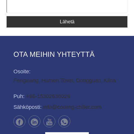
Lähetä
OTA MEIHIN YHTEYTTÄ
Osoite:
Fengxiang, Humen Town, Dongguan, Kiina
Puh:
+86-15302636029
Sähköposti:
info@cooling-chiller.com