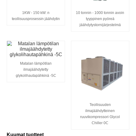
1KW - 150 kW: n
10 tonnin - 1000 tonnin avoin
teollisuusprosessin jäähdytin
tyyppinen pyöreä
jäähdytystornijärjestelmä
Matalan lämpötilan
ilmajäähdytetty
glykolihautapähkinä -5C
Teollisuuden
ilmajäähdytteinen
ruuvikompressori Glycol
Chiller 0C
Kuumat tuotteet