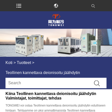
Koti
>
Tuotteet
>
Teollinen kannettava deionisoitu jäähdytin
Kiina Teollinen kannettava deionisoitu jäähdytin
Valmistajat, toimittajat, tehdas
TONGWEI voi ostaa Teollinen kannettava deionisoitu jäähdytin edulliseen
hintaan. Tehtaamme on yksi ammattimaisista Teollinen kannettava