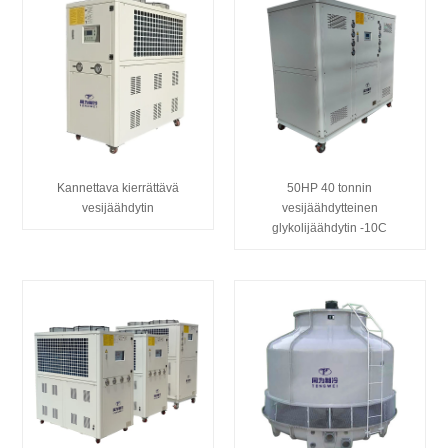
Kannettava kierrättävä
50HP 40 tonnin
vesijäähdytin
vesijäähdytteinen
glykolijäähdytin -10C