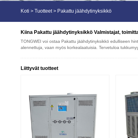
Koti
>
Tuotteet
>
Pakattu jäähdytinyksikkö
Kiina Pakattu jäähdytinyksikkö Valmistajat, toimitt
TONGWEI voi ostaa Pakattu jäähdytinyksikkö edulliseen hinta
alennettuja, vaan myös korkealaatuisia. Tervetuloa tukkumyyn
Liittyvät tuotteet