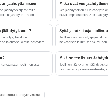
Tongwei-tiimimme räätälöi
suunniteltu täyttämään ainutlaatuiset
aidon jäähdyttämiseen
Mitkä ovat vesijäähdytteis
jäähdytysjärjestelmän yksilöllisten
sovelluksesi vaatimukset 2 KW - 200 KW
n jäähdytysjärjestelmille
Vesijäähdytteinen ruuvijäähdytin on
ominaisuuksien mukaan – Pyydä
jäähdytysteholla. Olemme luotettava
ollisuusjäähdytin. Tässä
ruuvikompressoreita. Sen jäähdytys
jäähdytintarjous nyt.
lähde teollisuusprosessien
ämätön raakamaidon
käytetään pääasiassa kemiantehtais
jäähdytykseen, 99 %:n käyttöaika ja
autojen valmistuslaitoksissa ja mu
tiukka +/- 1 ℃ lämpötilan säätö. Monet
en jäähdytykseen?
teollisuuspakatut jäähdyttimet ovat
saatavilla nopeaa toimitusta varten, ja
 tai pölyä, tavallinen
Teollisuuden jäähdytysjärjestelmä
tarjoamme erinomaisen myynnin
Tässä räjähdyssuojatut jäähdyttimet
mekaanisen kulumisen tai muiden s
jälkeisen teknisen tuen
iteltu estämään sytytyslähteet ja
varmistaaksemme, että järjestelmäsi
tkä teollisuudenalat niitä todella
pitää prosessisi käynnissä. Odotamme
ja miksi ne ovat niin tärkeitä?
sa?
Mikä on teollisuusjäähdytin
innolla tulevaa pitkäaikaiseksi
n korvaamaton rooli monissa
Teollinen jäähdytin on jäähdytysk
teollisuuspakatun jäähdytysyksikön
tarvitsevasta prosessinesteestä, kon
toimittajaksi Kiinassa.
ilmajäähdytteiseen jäähdyttimeen j
Jäähdyttimen malli: TW-60AF
Jäähdytysteho: 168.6KW (144996kcal/h)
@ 50HZ / 202.3KW (173995cal/h) @
60HZ
uuspakattu jäähdytinyksikkö
Kylmäaine:
R22/R407c/R410a/R134A/R404a