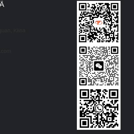
TÄ
uan, Kiina
r.com