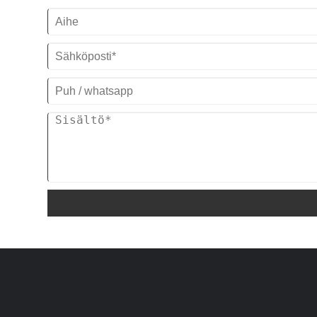
208-480V/60Hz/3PH (Räätälöity)
Kompressori -tuotemerkki:
Panaonic/Danfoss Scroll Compressor
Höyrystimen tyyppi: Kela SS -
vesisäiliössä (vakio) Kuori ja putki
(räätälöity)