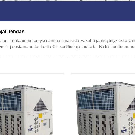
ajat, tehdas
an. Tehtaamme on yksi ammattimaisista Pakattu jäähdytinyksikkö valmist
tiin ja ostamaan tehtaalta CE-sertifioituja tuotteita. Kaikki tuotteemm