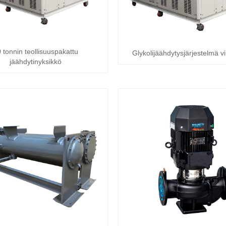
 tonnin teollisuuspakattu
Glykolijäähdytysjärjestelmä viin
jäähdytinyksikkö