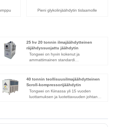
pumppu
Pieni glykolinjäähdytin tislaamolle
25 hv 20 tonnin ilmajäähdytteinen
räjähdyssuojattu jäähdytin
Tongwei on hyvin kokenut ja
ammattimainen standardi
vedenjäähdyttimien ja mukautettujen
jäähdyttimien valmistaja ja toimittaja
Kiinassa yli 15 vuoden ajan, joka voi
40 tonnin teollisuusilmajäähdytteinen
tarjota laajan valikoiman mukautettuja
Scroll-kompressorijäähdytin
jäähdyttimiä 1/2 tonnista 200 tonniin
Tongwei on Kiinassa yli 15 vuoden
jäähdytyskapasiteetista. Tämä 25
luottamuksen ja luotettavuuden johtanut
hevosvoiman 20 tonnin
ammattimainen valmistaja ja toimittaja
ilmajäähdytteinen räjähdys -suojattu
40 tonnin teollisuusilmajäähdytteisten
jäähdytin on suunniteltu kestämään
kiertokompressorijäähdyttimien
ankaria ja vaarallisia ympäristöjä, jotka
toimittajana, joka voi tarjota laajan
on rakennettu vaativiin sovelluksiin,
valikoiman rullakompressoreita 1/2