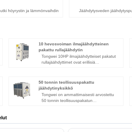
putki höyrystin ja lämmönvaihdin
Jäähdytysveden jäähdytys
10 hevosvoiman ilmajäähdytteinen
pakattu rullajäähdytin
Tongwei 10HP ilmajäähdytteiset pakatut
rullajäähdyttimet ovat erillisiä
vesijäähdytysjärjestelmiä, joissa on kaksi
UNITS 5HP scroll-kompressoria,
ilmapuhallin, ohjausjärjestelmät,
50 tonnin teollisuuspakattu
vesipumppu, lauhduttimet ja höyrystimet,
jäähdytinyksikkö
jotka on suljettu yhteen pakattuun
Tongwei on ammattimaisesti arvostettu
yksikköön. Tämän mallin ansiosta
50 tonnin teollisuuspakatun
jäähdytin voidaan helposti lähettää ja
jäähdytysyksikön valmistaja ja toimittaja
asentaa tehtaallesi jäähdytystä varten.
Kiinassa yli 15 vuoden kokemuksella
Päivitä ilmajäähdytteinen pakattu
lut
palvelemaan teollisten prosessien
jäähdytysjärjestelmäsi tänään, kerro
jäähdytystarpeitasi. Vankka valikoima
meille lisää jäähdytystarpeistasi, niin
teollisuuspakattuja jäähdyttimiämme on