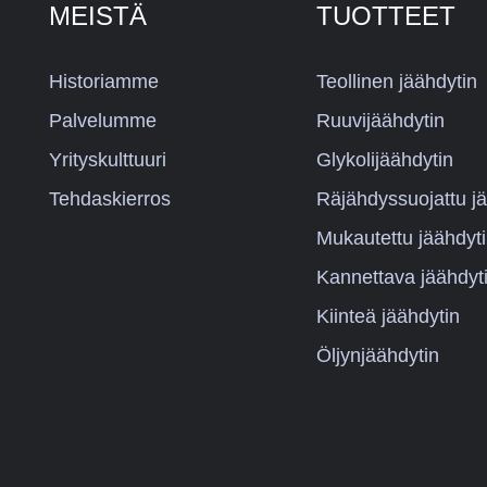
MEISTÄ
TUOTTEET
Historiamme
Teollinen jäähdytin
Palvelumme
Ruuvijäähdytin
Yrityskulttuuri
Glykolijäähdytin
Tehdaskierros
Räjähdyssuojattu jä
Mukautettu jäähdyt
Kannettava jäähdyt
Kiinteä jäähdytin
Öljynjäähdytin