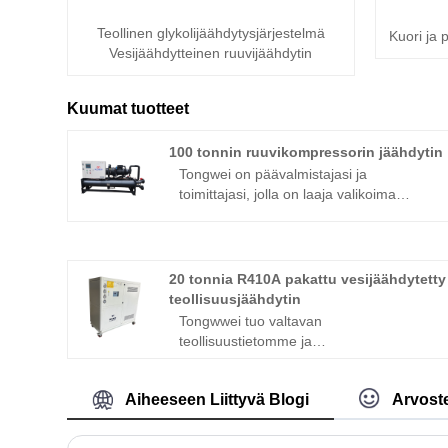
Teollinen glykolijäähdytysjärjestelmä
Kuori ja 
Vesijäähdytteinen ruuvijäähdytin
Kuumat tuotteet
100 tonnin ruuvikompressorin jäähdytin
Tongwei on päävalmistajasi ja
toimittajasi, jolla on laaja valikoima
vieritys- ja ruuvivesijäähdytteisiä
jäähdyttimen tyyppejä, kapasiteetteja (2
tonnia 500 tonnia) ja kestävää
kylmäainevaihtoehtoja /Bitzer-
20 tonnia R410A pakattu vesijäähdytetty
ruuvikompressori, kuori- ja putken
teollisuusjäähdytin
tyyppinen höyrystin ja lauhduttimen,
Tongwwei tuo valtavan
PLC-lämpötilan ohjain. Sen on
teollisuustietomme ja
asennettava jäähdytystornilla suuren
asiantuntemuksemme, ja se tuo yli 15
jäähdytystehokkuuden saavuttamiseksi.
vuoden kokemuksen palvella kaikkia
Vesijäähdytteisiä ruuvijäähdyttimiä
Aiheeseen Liittyvä Blogi
Arvoste
teollisuusprosessien jäähdytystarpeita.
käytetään pääasiassa kemiallisissa
Vahvat linjat räätälöityjä pakattuja
laitoksissa, elintarvikkeiden jalostuksissa
vesijäähdytettyjä teollisuusjäähdyttimiä