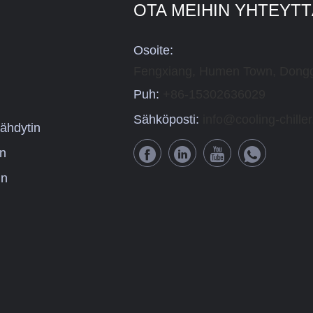
OTA MEIHIN YHTEYT
Osoite:
Fengxiang, Humen Town, Dongg
Puh:
+86-15302636029
Sähköposti:
info@cooling-chille
ähdytin
in
in