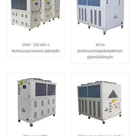
1KW - 150 kW: n
40 hv
teollisuusprosessin jäähdytin
teollisuusilmajäähdytteinen
glykolijäähdytin