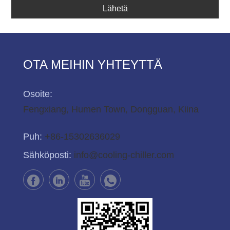
Lähetä
OTA MEIHIN YHTEYTTÄ
Osoite:
Fengxiang, Humen Town, Dongguan, Kiina
Puh:
+86-15302636029
Sähköposti:
info@cooling-chiller.com