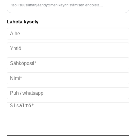
teollisuusilmanjäähdyttimen käynnistämisen ehdoista
puhalluskalvotehtaassaan, joka on saanut asennuksen valmiiksi, ja
se parantaa heidän tuotantoprosessinsa laatua ja tehokkuutta.
Lähetä kysely