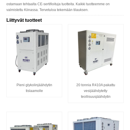
ostamaan tehtaalta CE-sertifioituja tuotteita. Kaikki tuotteemme on
valmistettu Kiinassa. Tervetuloa tekemään tilauksen.
Liittyvät tuotteet
Pieni glykolinjäähdytin
20 tonnia R410A pakattu
tislaamolle
vesijäähdytetty
teollisuusjäähdytin