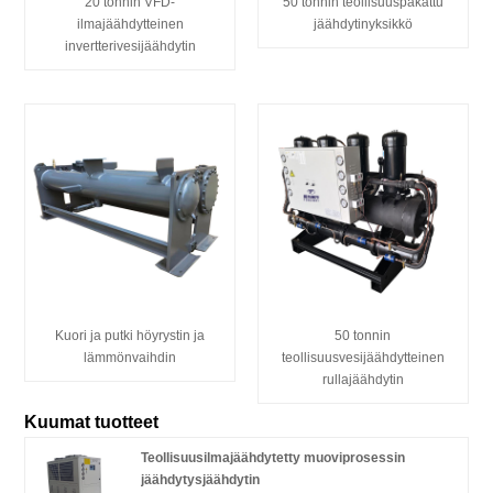
20 tonnin VFD-
50 tonnin teollisuuspakattu
ilmajäähdytteinen
jäähdytinyksikkö
invertterivesijäähdytin
Kuori ja putki höyrystin ja
50 tonnin
lämmönvaihdin
teollisuusvesijäähdytteinen
rullajäähdytin
Kuumat tuotteet
Teollisuusilmajäähdytetty muoviprosessin
jäähdytysjäähdytin