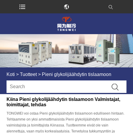
Koti
>
Tuotteet
>
Pieni glykolijäähdytin tislaamoon
Kiina Pieni glykolijäähdytin tislaamoon Valmistajat,
toimittajat, tehdas
TONGWEI voi ostaa Pieni glykolijäähdytin tislaamoon edulliseen hintaan.
Tehtaamme on yksi ammattimaisista Pieni glykolijäähdytin tislaamoon
valmistajista ja toimittajista Kiinassa. Tuotteemme eivät ole vain
alennettuja, vaan myös korkealaatuisia. Tervetuloa tukkumyyntiin ja